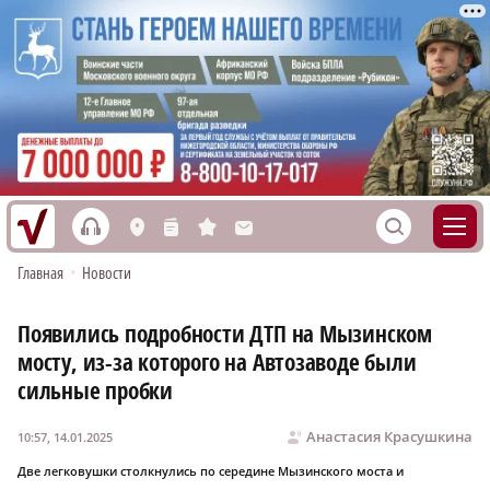
h
S
L
n
s
M
Главная
•
Новости
Появились подробности ДТП на Мызинском
мосту, из-за которого на Автозаводе были
сильные пробки
Анастасия Красушкина
10:57, 14.01.2025
Две легковушки столкнулись по середине Мызинского моста и