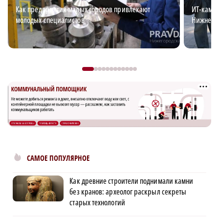
Как предприятия малых городов привлекают
ИТ-кампу
молодых специалистов
Нижнем 
САМОЕ ПОПУЛЯРНОЕ
Как древние строители поднимали камни
без кранов: археолог раскрыл секреты
старых технологий