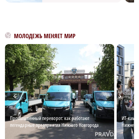
МОЛОДЕЖЬ МЕНЯЕТ МИР
Промышленный переворот: как работают
ИТ-кампу
легендарные предприятия Нижнего Новгорода
Нижнем 