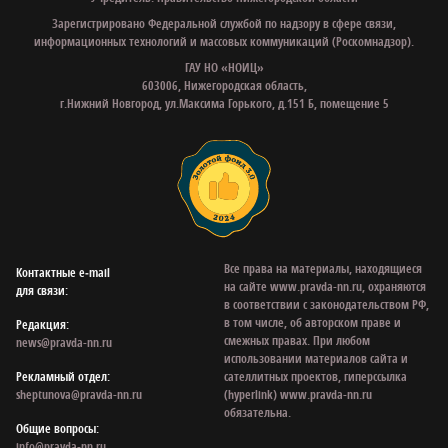
Зарегистрировано Федеральной службой по надзору в сфере связи,
информационных технологий и массовых коммуникаций (Роскомнадзор).
ГАУ НО «НОИЦ»
603006, Нижегородская область,
г.Нижний Новгород, ул.Максима Горького, д.151 Б, помещение 5
Все права на материалы, находящиеся
Контактные e‑mail
на сайте www.pravda-nn.ru, охраняются
для связи:
в соответствии с законодательством РФ,
в том числе, об авторском праве и
Редакция:
смежных правах. При любом
news@pravda-nn.ru
использовании материалов сайта и
Рекламный отдел:
сателлитных проектов, гиперссылка
sheptunova@pravda-nn.ru
(hyperlink) www.pravda-nn.ru
обязательна.
Общие вопросы:
info@pravda-nn.ru