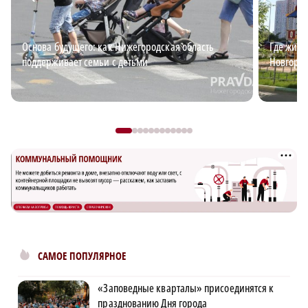
Основа будущего: как Нижегородская область
Где жить
поддерживает семьи с детьми
Новгород
САМОЕ ПОПУЛЯРНОЕ
«Заповедные кварталы» присоединятся к
празднованию Дня города