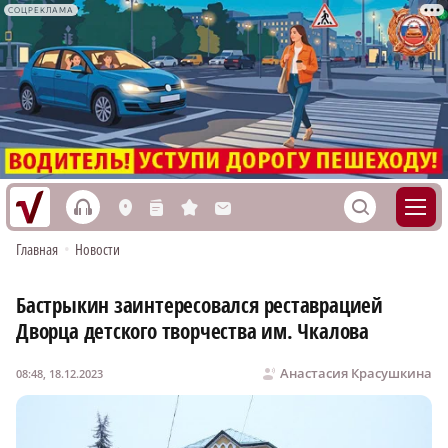
СОЦРЕКЛАМА
h
S
L
n
s
M
Главная
•
Новости
Бастрыкин заинтересовался реставрацией
Дворца детского творчества им. Чкалова
Анастасия Красушкина
08:48, 18.12.2023