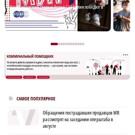
Нижегородский студент Ахмед Сайфулин победил в
Мультим
театральном конкурсе «Табуретка»
САМОЕ ПОПУЛЯРНОЕ
Обращения пострадавших продавцов WB
рассмотрят на заседании оперштаба в
августе