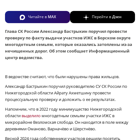
Читайте в
MAX
Перейти в
Дзен
Глава СК России Александр Бастрыкин поручил провести
проверку по факту выдачи участков ИЖС в Борском округе
многодетным семьям, которые оказались затоплены из-за
нечищенных дорог. Об этом сообщает Информационный
центр ведомства.
В ведомстве считают, что были нарушены права жильцов.
Александр Бастрыкин поручил руководителю СУ СК России по
Нижегородской области Айрату Ахметшину провести
процессуальную проверку и доложить о ее результатах.
Напомним, что в 2022 году минимущество Нижегородской
области
выделило
многодетным семьям участки ИЖС в
микрорайоне Везломская слобода. Он находится в поле между
деревнями Оманово, Варначёво и Шерстнёво.
Весной 2024 года собственники участков решили посетить