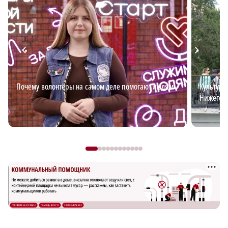
Почему волонтёры на самом деле помогают людям
Культурн
Нижегоро