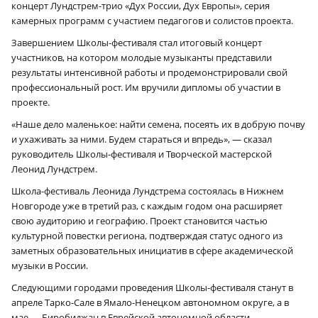
концерт Лундстрем-трио «Дух России, Дух Европы», серия
камерных программ с участием педагогов и солистов проекта.
Завершением Школы-фестиваля стал итоговый концерт
участников, на котором молодые музыканты представили
результаты интенсивной работы и продемонстрировали свой
профессиональный рост. Им вручили дипломы об участии в
проекте.
«Наше дело маленькое: найти семена, посеять их в добрую почву
и ухаживать за ними. Будем стараться и впредь», — сказал
руководитель Школы-фестиваля и Творческой мастерской
Леонид Лундстрем.
Школа-фестиваль Леонида Лундстрема состоялась в Нижнем
Новгороде уже в третий раз, с каждым годом она расширяет
свою аудиторию и географию. Проект становится частью
культурной повестки региона, подтверждая статус одного из
заметных образовательных инициатив в сфере академической
музыки в России.
Следующими городами проведения Школы-фестиваля станут в
апреле Тарко-Сале в Ямало-Ненецком автономном округе, а в
мае — Биробиджан в Еврейской автономной области.