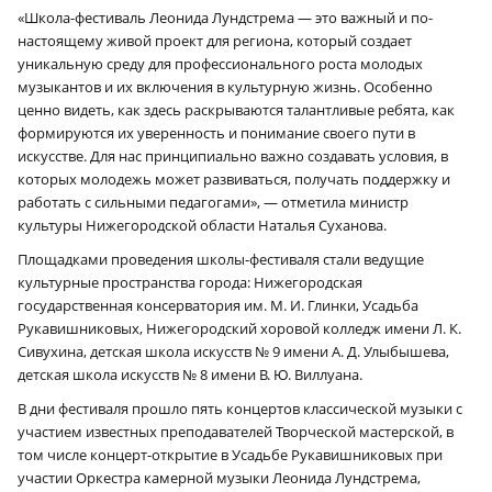
«Школа-фестиваль Леонида Лундстрема — это важный и по-
настоящему живой проект для региона, который создает
уникальную среду для профессионального роста молодых
музыкантов и их включения в культурную жизнь. Особенно
ценно видеть, как здесь раскрываются талантливые ребята, как
формируются их уверенность и понимание своего пути в
искусстве. Для нас принципиально важно создавать условия, в
которых молодежь может развиваться, получать поддержку и
работать с сильными педагогами», — отметила министр
культуры Нижегородской области Наталья Суханова.
Площадками проведения школы-фестиваля стали ведущие
культурные пространства города: Нижегородская
государственная консерватория им. М. И. Глинки, Усадьба
Рукавишниковых, Нижегородский хоровой колледж имени Л. К.
Сивухина, детская школа искусств № 9 имени А. Д. Улыбышева,
детская школа искусств № 8 имени В. Ю. Виллуана.
В дни фестиваля прошло пять концертов классической музыки с
участием известных преподавателей Творческой мастерской, в
том числе концерт-открытие в Усадьбе Рукавишниковых при
участии Оркестра камерной музыки Леонида Лундстрема,