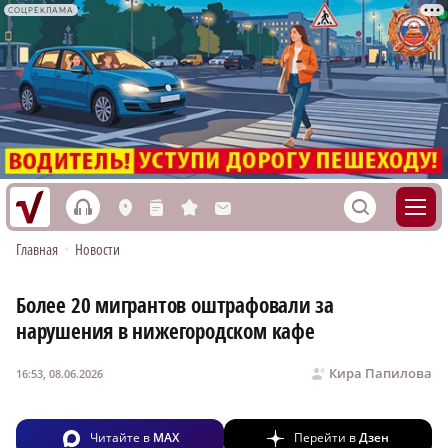
СОЦРЕКЛАМА
h
S
L
n
s
M
Главная
•
Новости
Более 20 мигрантов оштрафовали за
нарушения в нижегородском кафе
Кира Папилова
16:53, 08.06.2026
Читайте в
MAX
Перейти в
Дзен