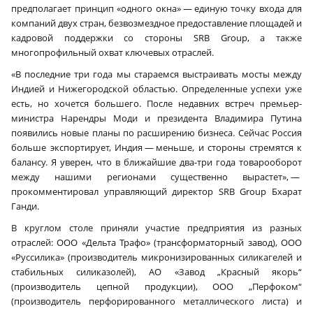
предполагает принцип «одного окна» — единую точку входа для
компаний двух стран, безвозмездное предоставление площадей и
кадровой поддержки со стороны SRB Group, а также
многопрофильный охват ключевых отраслей.
«В последние три года мы стараемся выстраивать мосты между
Индией и Нижегородской областью. Определенные успехи уже
есть, но хочется большего. После недавних встреч премьер-
министра Нарендры Моди и президента Владимира Путина
появились новые планы по расширению бизнеса. Сейчас Россия
больше экспортирует, Индия — меньше, и стороны стремятся к
балансу. Я уверен, что в ближайшие два-три года товарооборот
между нашими регионами существенно вырастет», —
прокомментировал управляющий директор SRB Group Бхарат
Ганди.
В круглом столе приняли участие предприятия из разных
отраслей: ООО «Дельта Трафо» (трансформаторный завод), ООО
«Руссилика» (производитель микронизированных силикагелей и
стабильных силиказолей), АО «Завод „Красный якорь“
(производитель цепной продукции), ООО „Перфоком“
(производитель перфорированного металлического листа) и