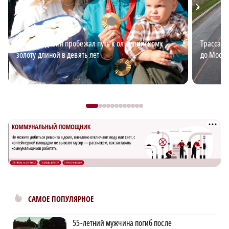
Андрей Вдовин пробежал путь к олимпийскому
Трасса М
золоту длиной в девять лет
до Москв
САМОЕ ПОПУЛЯРНОЕ
55-летний мужчина погиб после