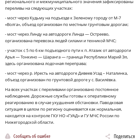
регионального и межмуниципального значения зафиксированы
переливы на следующих участках:
- мост через Кудьму на подъезде к Зеленому городу от М‑7
«Волга», объезд организован по местным грунтовым дорогам;
- мост через Линду на автодороге Линда — Остреево,
организована перевозка людей силами и техникой МЧС;
- участок с 5 по 6 км подъездного пути к п. Атазик от автодороги
Арья — Тонкино — Шаранга — граница Республики Марий Эл,
здесь организована лодочная переправа;
- мост через р. Иресть на автодороге Дивеев Усад – Наталинка,
объезд организован по грунтовой дороге у с. Василёвка.
На всех участках с переливами организовано постоянное
наблюдение. Дорожные службы готовы к оперативному
реагированию в случае ухудшения обстановки. Паводковая
ситуация в целом по региону оценивается как нормальная,
находится на контроле ГКУ НО «ГУАД» и ГУ МЧС России по
Нижегородской области.
Сообщить об ошибке
Поделиться