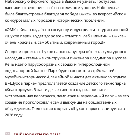
Набережную Верхнего пруда в Выксе не узнать. Тротуары,
лавочки, освещение – всё на столичном уровне. Набережная
была благоустроена благодаря победе Выксы во всероссийском
конкурсе малых городов и исторических поселений.
«ОМК сейчас создаёт по соседству индустриально-туристический
«Шухов парк». Будет здорово! – отметил Глеб Никитин. – Выкса –
очень красивый, самобытный, современный город!»
Сердцем проекта «Шухов парк» станут два объекта культурного
наследия – стальные конструкции инженера Владимира Шухова.
Речь идёт о парусообразных сводах и гиперболодиной
водонапорной башне. Парк будет состоять из трёх частей:
музейно-исторической, семейной и части для активного отдыха.
В «Шухов парке» предполагается создание детского технопарка
«Кванториум». В части для активного отдыха появится
экстремальная велотрасса, памп-трек и верёвочный парк – за его
создание проголосовали сами выксунцы на общественных
обсуждениях. Полностью открыть «Шухов парк» планируется в
2026 году.