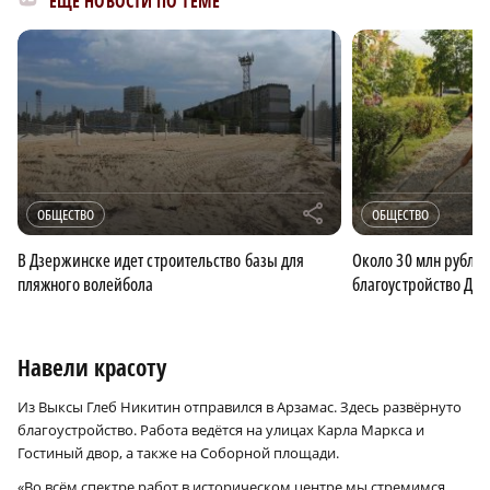
ЕЩЁ НОВОСТИ ПО ТЕМЕ
r
ОБЩЕСТВО
ОБЩЕСТВО
В Дзержинске идет строительство базы для
Около 30 млн рубле
пляжного волейбола
благоустройство Дзе
Навели красоту
Из Выксы Глеб Никитин отправился в Арзамас. Здесь развёрнуто
благоустройство. Работа ведётся на улицах Карла Маркса и
Гостиный двор, а также на Соборной площади.
«Во всём спектре работ в историческом центре мы стремимся