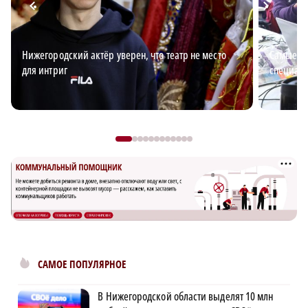
Нижегородский актёр уверен, что театр не место
Самые в
для интриг
специали
САМОЕ ПОПУЛЯРНОЕ
В Нижегородской области выделят 10 млн