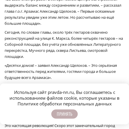
выдержать баланс между сохранением и развитием, – рассказал
глава г.о.г. Арзамас Александр Щелоков. – Первые осязаемые
результаты увидим уже этим летом. Но рассчитываю на ещё
большие площади».
Сегодня, по словам главы, около трёх гектаров охвачено
реконструкцией на улице К. Маркса, более четырёх гектаров – на
Соборной площади, без учёта уже обновлённых Литературного
перекрёстка, Мучного ряда, сквера Листьева, смотровой
площадки.
«Десятки домов! – заявил Александр Щелоков. – Это серьёзная
ответственность перед жителями, гостями города и большое
будущее всего Арзамаса».
Увиденными в Арзамасе результатами губернатор остался
Используя сайт pravda-nn.ru, Вы соглашаетесь с
доволен.
использованием файлов cookie, которые указаны в
« Убедился, что мы запустили здесь масштабнейшую работу по
Политике обработки персональных данных
преображению городских пространств! – заявил глава региона. –
Я под впечатлением от того, как это уже сейчас выглядит на
ПРИНЯТЬ
практике! Прекрасно помню свои поездки сюда пять лет назад.
Это настоящая революция! Скоро этот замечательный город