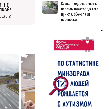
Кошка, подброшенная к
, НЕ
воротам нижегородского
ЛКАЙ!
приюта, сбежала из
а событий
переноски