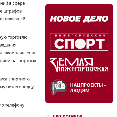
ений в сфере
де штрафов
уществляющей
нную торговлю
оведения
м такое заявление
занием паспортных
ажа спиртного,
НАЦПРОЕКТЫ -
ому нижегородцу
ЛЮДЯМ
по телефону
ПРО КОТИКОВ