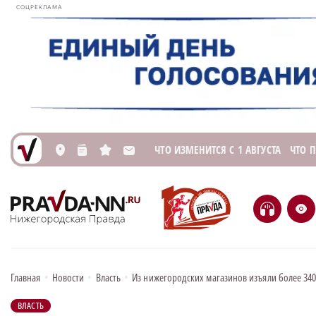
СОЦРЕКЛАМА
ЧТО ИЗМЕНИТСЯ С 1 АВГУСТА
ЧТО 
L
n
s
M
H
e
Главная
•
Новости
•
Власть
•
Из нижегородских магазинов изъяли более 34
ВЛАСТЬ