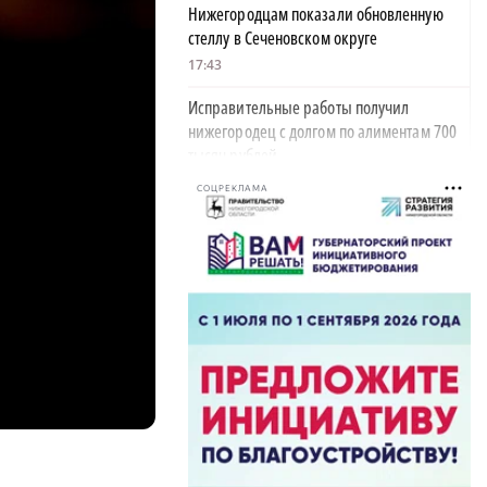
Нижегородцам показали обновленную
стеллу в Сеченовском округе
17:43
Исправительные работы получил
нижегородец с долгом по алиментам 700
тысяч рублей
17:37
СОЦРЕКЛАМА
Обращения пострадавших продавцов WB
рассмотрят на заседании оперштаба в
августе
17:21
Нижегородская область вошла в число
лидеров научно-популярного туризма
17:10
Специальный концерт «Музыка
балконов» пройдет в Нижнем Новгороде
15 августа