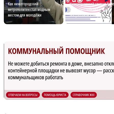
Как нижегородский
Нижегородский студент Ахм
метрополитен стал модным
Сайфулин победил в
местом для молодёжи
театральном конкурсе
«Табуретка»