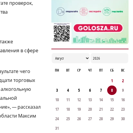
ате проверок,
17:06
тва
также
авления в сфере
ПН
ВТ
СР
ЧТ
ПТ
СБ
ВС
зультате чего
дцати торговых
1
2
 алкогольную
3
4
5
6
7
8
9
гальной
10
11
12
13
14
15
16
ние», — рассказал
17
18
19
20
21
22
23
области Максим
24
25
26
27
28
29
30
31