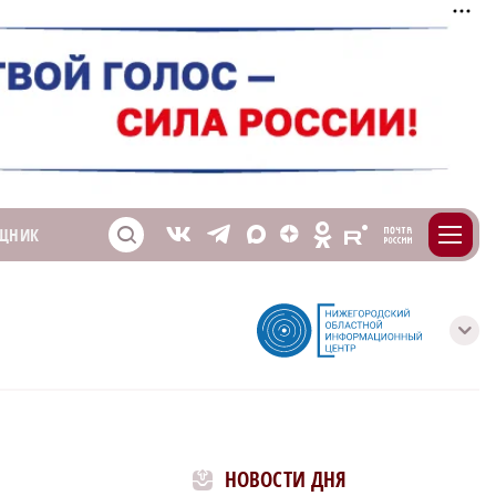
m
T
O
ЩНИК
Z
X
E
S
V
с
НОВОСТИ ДНЯ