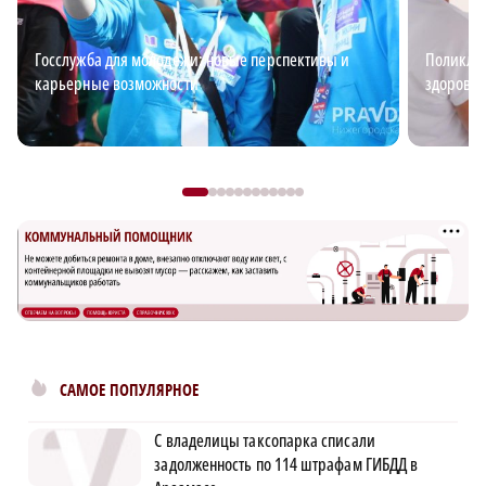
Госслужба для молодежи: новые перспективы и
Поликлин
карьерные возможности
здоровья
САМОЕ ПОПУЛЯРНОЕ
С владелицы таксопарка списали
задолженность по 114 штрафам ГИБДД в