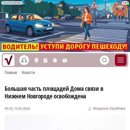
СОЦРЕКЛАМА
h
S
L
n
s
M
Главная
•
Новости
Большая часть площадей Дома связи в
Нижнем Новгороде освобождена
Марина Ухабова
09:33, 15.05.2026