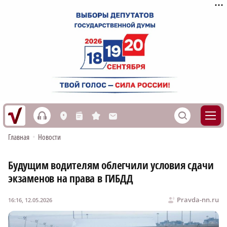
h
S
L
n
s
M
Главная
•
Новости
Будущим водителям облегчили условия сдачи
экзаменов на права в ГИБДД
Pravda-nn.ru
16:16, 12.05.2026