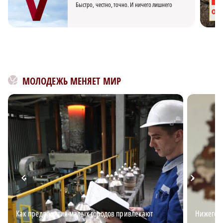
Быстро, честно, точно. И ничего лишнего
МОЛОДЕЖЬ МЕНЯЕТ МИР
Как предприятия малых городов привлекают
Нижегор