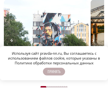
Используя сайт pravda-nn.ru, Вы соглашаетесь с
Культурный код: музеи, театры, кино и стрит-арт
Популяр
использованием файлов cookie, которые указаны в
Нижегородской области
области 
Политике обработки персональных данных
ПРИНЯТЬ