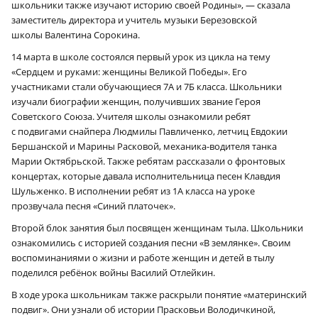
школьники также изучают историю своей Родины», — сказала
заместитель директора и учитель музыки Березовской
школы Валентина Сорокина.
14 марта в школе состоялся первый урок из цикла на тему
«Сердцем и руками: женщины Великой Победы». Его
участниками стали обучающиеся 7А и 7Б класса. Школьники
изучали биографии женщин, получивших звание Героя
Советского Союза. Учителя школы ознакомили ребят
с подвигами снайпера Людмилы Павличенко, летчиц Евдокии
Бершанской и Марины Расковой, механика-водителя танка
Марии Октябрьской. Также ребятам рассказали о фронтовых
концертах, которые давала исполнительница песен Клавдия
Шульженко. В исполнении ребят из 1А класса на уроке
прозвучала песня «Синий платочек».
Второй блок занятия был посвящен женщинам тыла. Школьники
ознакомились с историей создания песни «В землянке». Своим
воспоминаниями о жизни и работе женщин и детей в тылу
поделился ребёнок войны Василий Отлейкин.
В ходе урока школьникам также раскрыли понятие «материнский
подвиг». Они узнали об истории Прасковьи Володичкиной,