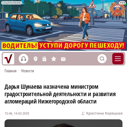
СОЦРЕКЛАМА
h
S
L
n
s
M
Главная
•
Новости
Дарья Шунаева назначена министром
градостроительной деятельности и развития
агломераций Нижегородской области
Кристина Корецкая
15:46, 14.03.2025