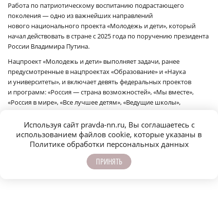
Работа по патриотическому воспитанию подрастающего
поколения — одно из важнейших направлений
нового национального проекта «Молодежь и дети», который
начал действовать в стране с 2025 года по поручению президента
России Владимира Путина.
Нацпроект «Молодежь и дети» выполняет задачи, ранее
предусмотренные в нацпроектах «Образование» и «Наука
и университеты», и включает девять федеральных проектов
и программ: «Россия — страна возможностей», «Мы вместе»,
«Россия в мире», «Все лучшее детям», «Ведущие школы»,
«Педагоги и наставники», «Создание сети современных
кампусов», «Университеты для поколения лидеров»,
Используя сайт pravda-nn.ru, Вы соглашаетесь с
«Профессионалитет».
использованием файлов cookie, которые указаны в
Политике обработки персональных данных
Сообщить об ошибке
Поделиться
ПРИНЯТЬ
ЕЩЁ НОВОСТИ ПО ТЕМЕ