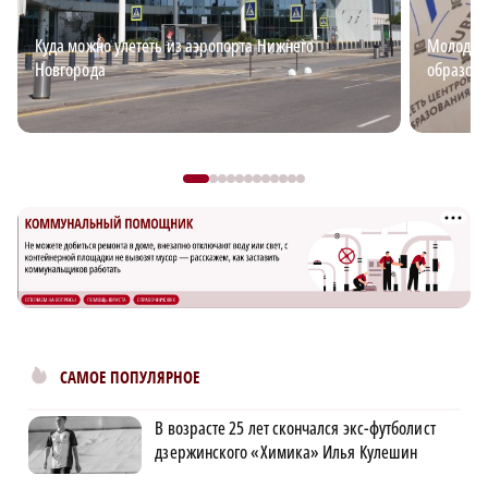
Куда можно улететь из аэропорта Нижнего
Молодёжь
Новгорода
образова
САМОЕ ПОПУЛЯРНОЕ
В возрасте 25 лет скончался экс-футболист
дзержинского «Химика» Илья Кулешин