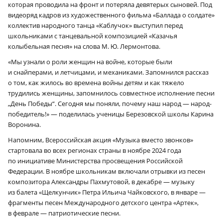
которая проводила на фронт и потеряла девятерых сыновей. Под
видеоряд кадров из художественного фильма «Баллада о солдате»
коллектив народного танца «Каблучок» выступил перед
школьниками с танцевальной композицией «Казачья
колыбельная песня» на слова М. Ю. Лермонтова.
«Мы узнали о роли женщин на войне, которые были
и снайперами, и летчицами, и механиками. Запомнился рассказ
о том, как жилось во времена войны детям и как тяжело
трудились женщины, запомнилось совместное исполнение песни
„День Победы“. Сегодня мы поняли, почему наш народ — народ-
победитель!» — поделилась ученицы Березовской школы Карина
Воронина.
Напомним, Всероссийская акция «Музыка вместо звонков»
стартовала во всех регионах страны в ноябре 2024 года
по инициативе Министерства просвещения Российской
Федерации. В ноябре школьникам включали отрывки из песен
композитора Александры Пахмутовой, в декабре — музыку
из балета «Щелкунчик» Петра Ильича Чайковского, в январе —
фрагменты песен Международного детского центра «Артек»,
в феврале — патриотические песни.