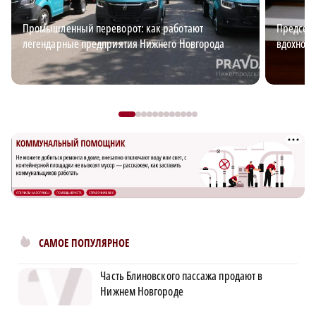
Промышленный переворот: как работают
Председа
легендарные предприятия Нижнего Новгорода
вдохновл
САМОЕ ПОПУЛЯРНОЕ
Часть Блиновского пассажа продают в
Нижнем Новгороде