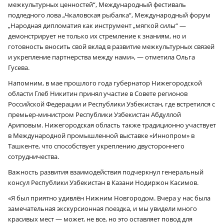
межкультурных ценностей“, Международный фестиваль
подледного лова „Чкаловская рыбалка“, Международный форум
„Народная дипломатия как инструмент „мягкой силы“ —
демонстрирует не только их стремление к знаниям, но и
готовность вносить свой вклад в развитие межкультурных связей
и укрепление партнерства между нами», — отметила Ольга
Гусева.
Напомним, в мае прошлого года губернатор Нижегородской
области Глеб Никитин принял участие в Совете регионов
Российской Федерации и Республики Узбекистан, где встретился с
премьер-министром Республики Узбекистан Абдуллой
Ариповым. Нижегородская область также традиционно участвует
в Международной промышленной выставке «Иннопром» в
Ташкенте, что способствует укреплению двустороннего
сотрудничества.
Важность развития взаимодействия подчеркнул генеральный
консул Республики Узбекистан в Казани Нодиржон Касимов.
«Я был приятно удивлён Нижним Новгородом. Вчера у нас была
замечательная экскурсионная поездка, и мы увидели много
красивых мест — может, не все, но это оставляет повод для