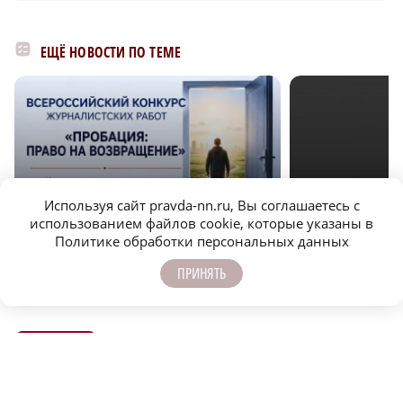
ЕЩЁ НОВОСТИ ПО ТЕМЕ
Используя сайт pravda-nn.ru, Вы соглашаетесь с
использованием файлов cookie, которые указаны в
r
ОФИЦИАЛЬНО
ОФИЦИАЛЬНО
Политике обработки персональных данных
Нижегородские журналисты могут подать
Глеб Никитин обрати
ПРИНЯТЬ
заявки на конкурс «Пробация»
физкультурника
ОФИЦИАЛЬНО
ПОДПИСЫВАЙТЕСЬ НА НАШИ