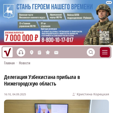
h
S
L
n
s
M
Главная
•
Новости
Делегация Узбекистана прибыла в
Нижегородскую область
Кристина Корецкая
16:10, 04.09.2025