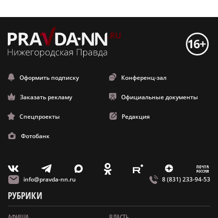
Оформить подписку
Конференц-зал
Заказать рекламу
Официальные документы
Спецпроекты
Редакция
Фотобанк
m
T
O
Z
X
E
V
info@pravda-nn.ru
8 (831) 233-94-53
РУБРИКИ
АФИША
ВЛАСТЬ