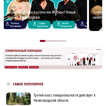
Можно ли добиться успеха вне Москвы? Новый
Почему з
подкаст для молодёжи
нижегор
САМОЕ ПОПУЛЯРНОЕ
Третий класс пожароопасности действует в
Нижегородской области