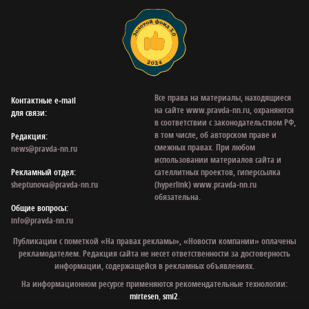
Все права на материалы, находящиеся
Контактные e‑mail
на сайте www.pravda-nn.ru, охраняются
для связи:
в соответствии с законодательством РФ,
в том числе, об авторском праве и
Редакция:
смежных правах. При любом
news@pravda-nn.ru
использовании материалов сайта и
Рекламный отдел:
сателлитных проектов, гиперссылка
sheptunova@pravda-nn.ru
(hyperlink) www.pravda-nn.ru
обязательна.
Общие вопросы:
info@pravda-nn.ru
Публикации с пометкой «На правах рекламы», «Новости компании» оплачены
рекламодателем. Редакция сайта не несет ответственности за достоверность
информации, содержащейся в рекламных объявлениях.
На информационном ресурсе применяются рекомендательные технологии:
mirtesen
,
smi2
.