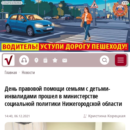
СОЦРЕКЛАМА
h
S
L
n
s
M
Главная
•
Новости
День правовой помощи семьям с детьми-
инвалидами прошел в министерстве
социальной политики Нижегородской области
Кристина Корецкая
14:40, 06.12.2021