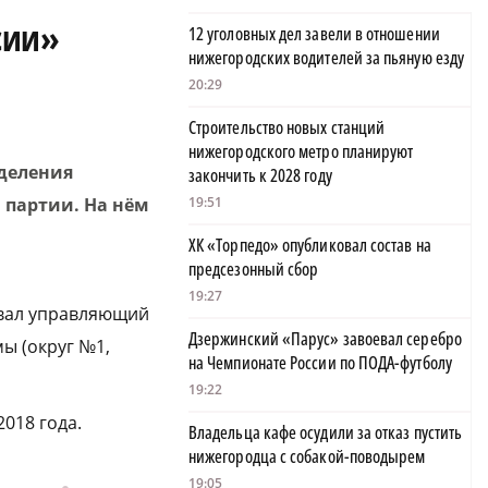
сии»
12 уголовных дел завели в отношении
нижегородских водителей за пьяную езду
20:29
Строительство новых станций
нижегородского метро планируют
деления
закончить к 2028 году
 партии. На нём
19:51
ХК «Торпедо» опубликовал состав на
предсезонный сбор
19:27
довал управляющий
Дзержинский «Парус» завоевал серебро
ы (округ №1,
на Чемпионате России по ПОДА-футболу
19:22
018 года.
Владельца кафе осудили за отказ пустить
нижегородца с собакой-поводырем
19:05