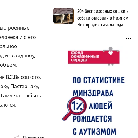
и
204 беспризорных кошки и
собаки отловили в Нижнем
Новгороде с начала года
 выстроенные
ловека и о его
иальное
д и слайд-шоу,
 объем.
я В.С.Высоцкого.
оку, Пастернаку,
 Гамлета — «быть
каются.