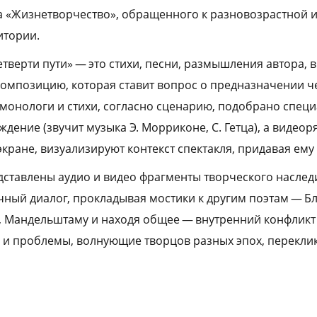
а «Жизнетворчество», обращенного к разновозрастной 
итории.
етверти пути» — это стихи, песни, размышления автора,
омпозицию, которая ставит вопрос о предназначении че
 монологи и стихи, согласно сценарию, подобрано спец
ение (звучит музыка Э. Морриконе, С. Гетца), а видеоря
кране, визуализируют контекст спектакля, придавая ему
едставлены аудио и видео фрагменты творческого наследи
чный диалог, прокладывая мостики к другим поэтам — Бл
, Мандельштаму и находя общее — внутренний конфликт
 и проблемы, волнующие творцов разных эпох, перекли