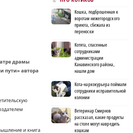
Кошка, подброшенная к
воротам нижегородского
приюта, сбежала из
переноски
Котята, спасенные
сотрудниками
администрации
еатре драмы
Канавинского района,
и пути» автора
нашли дом
Кота-наркокурьера поймали
сотрудники исправительной
колонии
етительскую
создателем
Ветеринар Смирнов
рассказал, какие продукты
на столе могут навредить
мышление и книга
кошкам