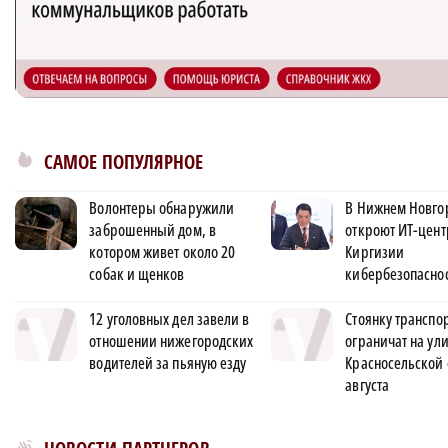
САМОЕ ПОПУЛЯРНОЕ
Волонтеры обнаружили
В Нижнем Новго
заброшенный дом, в
откроют ИТ-цент
котором живет около 20
Киргизии
собак и щенков
кибербезопасно
12 уголовных дел завели в
Стоянку транспо
отношении нижегородских
ограничат на ул
водителей за пьяную езду
Красносельской 
августа
Новости МирТесен