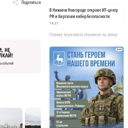
Поделиться
В Нижнем Новгороде откроют ИТ-центр
РФ и Киргизии кибербезопасности
18:37
Стоянку транспорта ограничат на улице
Красносельской с конца августа
18:37
, НЕ
ЛКАЙ!
Волонтеры обнаружили заброшенный
а событий
дом, в котором живет около 20 собак и
щенков
18:02
В Нижегородской области наградили
более 40 организаций к Дню строителя
17:57
Садыр Жапаров и Глеб Никитин провели
рабочую встречу в Киргизии
17:38