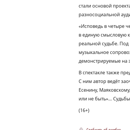
стали основой проект
разносоциальной ауд
«Исповедь в четыре ч
в единую смысловую к
реальной судьбе. Под
музыкальное сопровожд
демонстрируемые на э
В спектакле также пр
С ним автор ведёт зао
Есенину, Маяковскому
или не быть»… Судьбы
(16+)
Сообщить об ошибке