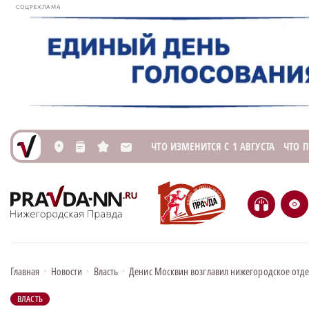
СОЦРЕКЛАМА
ЧТО ИЗМЕНИТСЯ С 1 АВГУСТА
ЧТО 
L
n
s
M
H
e
Главная
•
Новости
•
Власть
•
Денис Москвин возглавил нижегородское отд
ВЛАСТЬ