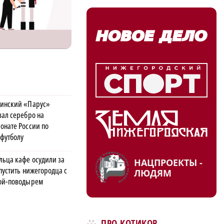
инский «Парус»
вал серебро на
онате России по
футболу
льца кафе осудили за
НАЦПРОЕКТЫ -
пустить нижегородца с
ЛЮДЯМ
ой-поводырем
ПРО КОТИКОВ