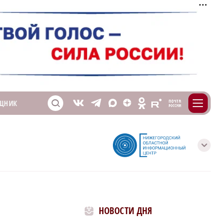
m
T
O
ЩНИК
Z
X
E
S
V
с
НОВОСТИ ДНЯ