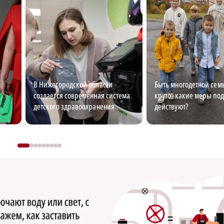
В Нижегородской области
Быть многодетной семь
создается современная система
круто: какие меры по
детского здравоохранения
действуют?