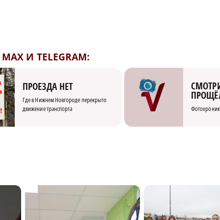
MAX И TELEGRAM:
СМОТРИ
ПРОЕЗДА НЕТ
ПРОЩЁ
Где в Нижнем Новгороде перекрыто
движение транспорта
Фотохроник