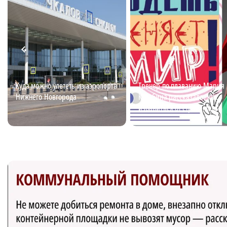
Куда можно улететь из аэропорта
Тренер по плаванию Мария
Нижнего Новгорода
Кулябина рассказала, как
избавиться от страха воды