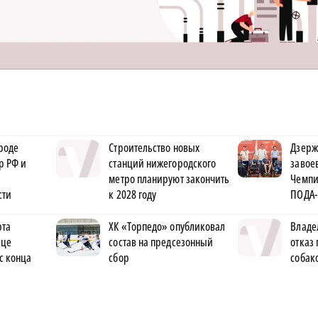
роде
Строительство новых
Дзерж
р РФ и
станций нижегородского
завое
метро планируют закончить
Чемпи
сти
к 2028 году
ПОДА-
рта
ХК «Торпедо» опубликовал
Владе
ице
состав на предсезонный
отказ 
с конца
сбор
собак