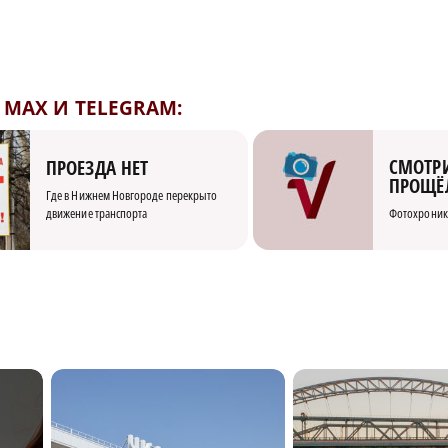
MAX И TELEGRAM:
СМОТРИ
ПРОЕЗДА НЕТ
ПРОЩЁ
Где в Нижнем Новгороде перекрыто
движение транспорта
Фотохроник