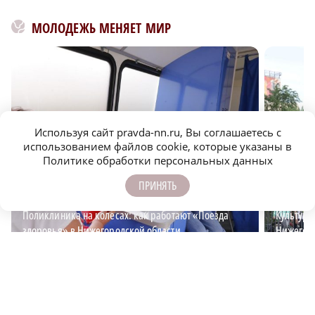
МОЛОДЕЖЬ МЕНЯЕТ МИР
Используя сайт pravda-nn.ru, Вы соглашаетесь с
использованием файлов cookie, которые указаны в
Политике обработки персональных данных
ПРИНЯТЬ
Поликлиника на колесах: как работают «Поезда
Культурн
здоровья» в Нижегородской области
Нижегоро