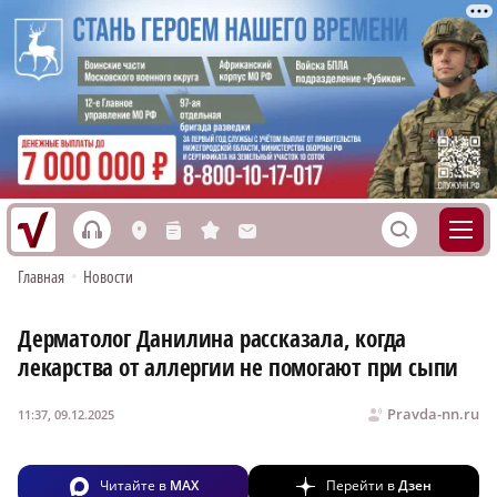
h
S
L
n
s
M
Главная
•
Новости
Дерматолог Данилина рассказала, когда
лекарства от аллергии не помогают при сыпи
Pravda-nn.ru
11:37, 09.12.2025
Читайте в
MAX
Перейти в
Дзен