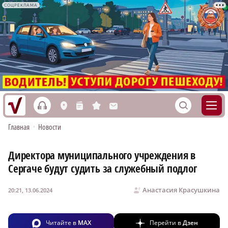
СОЦРЕКЛАМА
h
S
L
n
s
M
Главная
•
Новости
Директора муниципального учреждения в
Сергаче будут судить за служебный подлог
Анастасия Красушкина
20:21, 13.06.2024
Читайте в
MAX
Перейти в
Дзен