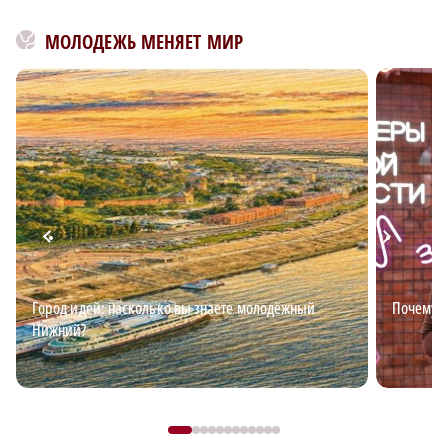
МОЛОДЕЖЬ МЕНЯЕТ МИР
Город идей: насколько вы знаете молодёжный
Почему в
Нижний?