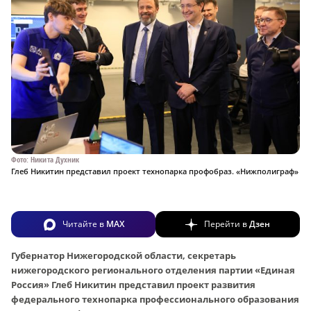
Фото: Никита Духник
Глеб Никитин представил проект технопарка профобраз. «Нижполиграф»
Читайте в
MAX
Перейти в
Дзен
Губернатор Нижегородской области, секретарь
нижегородского регионального отделения партии «Единая
Россия» Глеб Никитин представил проект развития
федерального технопарка профессионального образования