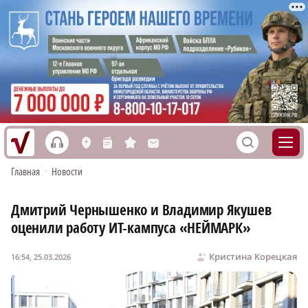
h
S
L
n
s
M
Главная
•
Новости
Дмитрий Чернышенко и Владимир Якушев
оценили работу ИТ-кампуса «НЕЙМАРК»
Кристина Корецкая
16:54, 25.03.2026