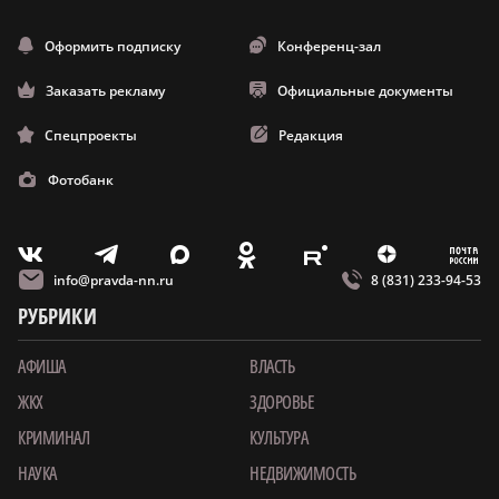
Оформить подписку
Конференц-зал
Заказать рекламу
Официальные документы
Спецпроекты
Редакция
Фотобанк
m
T
O
Z
X
E
V
info@pravda-nn.ru
8 (831) 233-94-53
РУБРИКИ
АФИША
ВЛАСТЬ
ЖКХ
ЗДОРОВЬЕ
КРИМИНАЛ
КУЛЬТУРА
НАУКА
НЕДВИЖИМОСТЬ