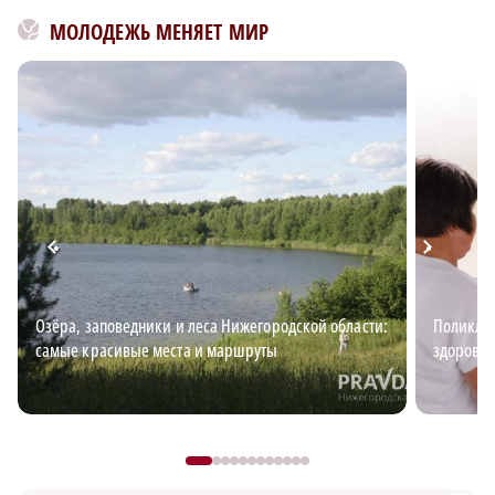
МОЛОДЕЖЬ МЕНЯЕТ МИР
Озёра, заповедники и леса Нижегородской области:
Поликлин
самые красивые места и маршруты
здоровья