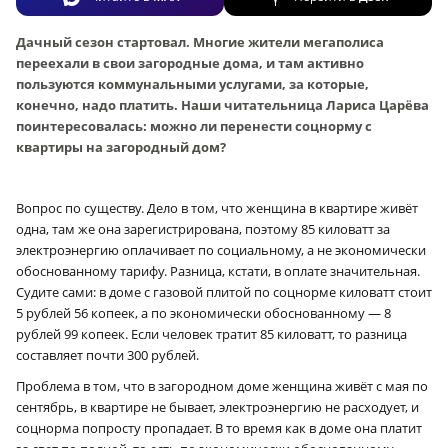
Дачный сезон стартовал. Многие жители мегаполиса
переехали в свои загородные дома, и там активно
пользуются коммунальными услугами, за которые,
конечно, надо платить. Наши читательница Лариса Царёва
поинтересовалась: можно ли перенести соцнорму с
квартиры на загородный дом?
Вопрос по существу. Дело в том, что женщина в квартире живёт
одна, там же она зарегистрирована, поэтому 85 киловатт за
электроэнергию оплачивает по социальному, а не экономически
обоснованному тарифу. Разница, кстати, в оплате значительная.
Судите сами: в доме с газовой плитой по соцнорме киловатт стоит
5 рублей 56 копеек, а по экономически обоснованному — 8
рублей 99 копеек. Если человек тратит 85 киловатт, то разница
составляет почти 300 рублей.
Проблема в том, что в загородном доме женщина живёт с мая по
сентябрь, в квартире не бывает, электроэнергию не расходует, и
соцнорма попросту пропадает. В то время как в доме она платит