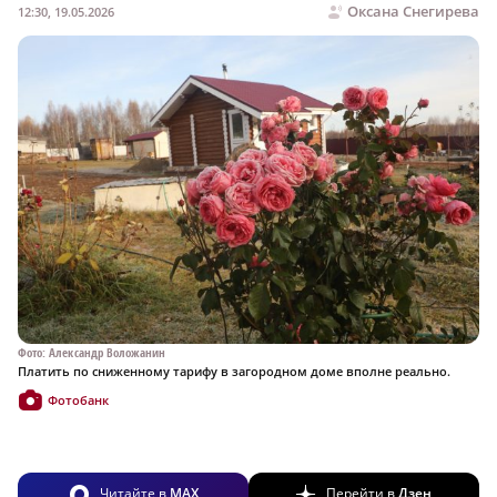
Оксана Снегирева
12:30, 19.05.2026
Фото: Александр Воложанин
Платить по сниженному тарифу в загородном доме вполне реально.
Фотобанк
Читайте в
MAX
Перейти в
Дзен