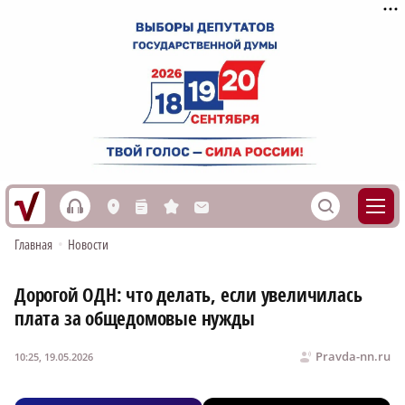
h
S
L
n
s
M
Главная
•
Новости
Дорогой ОДН: что делать, если увеличилась
плата за общедомовые нужды
Pravda-nn.ru
10:25, 19.05.2026