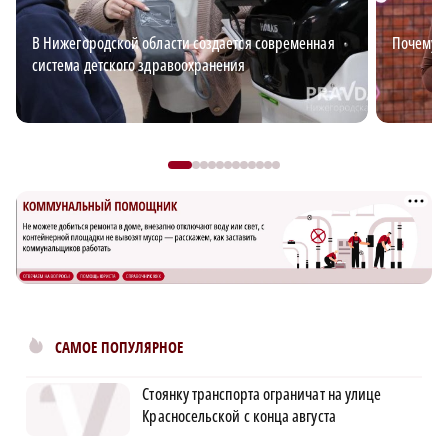
В Нижегородской области создается современная
Почему в
система детского здравоохранения
САМОЕ ПОПУЛЯРНОЕ
Стоянку транспорта ограничат на улице
Красносельской с конца августа