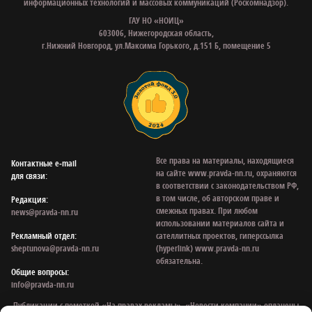
информационных технологий и массовых коммуникаций (Роскомнадзор).
ГАУ НО «НОИЦ»
603006, Нижегородская область,
г.Нижний Новгород, ул.Максима Горького, д.151 Б, помещение 5
Все права на материалы, находящиеся
Контактные e‑mail
на сайте www.pravda-nn.ru, охраняются
для связи:
в соответствии с законодательством РФ,
в том числе, об авторском праве и
Редакция:
смежных правах. При любом
news@pravda-nn.ru
использовании материалов сайта и
Рекламный отдел:
сателлитных проектов, гиперссылка
sheptunova@pravda-nn.ru
(hyperlink) www.pravda-nn.ru
обязательна.
Общие вопросы:
info@pravda-nn.ru
Публикации с пометкой «На правах рекламы», «Новости компании» оплачены