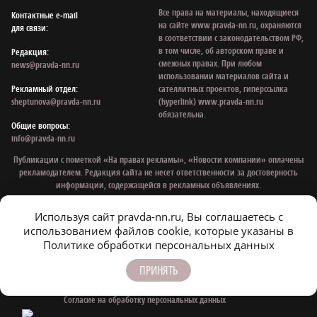
Все права на материалы, находящиеся
Контактные e‑mail
на сайте www.pravda-nn.ru, охраняются
для связи:
в соответствии с законодательством РФ,
в том числе, об авторском праве и
Редакция:
смежных правах. При любом
news@pravda-nn.ru
использовании материалов сайта и
Рекламный отдел:
сателлитных проектов, гиперссылка
sheptunova@pravda-nn.ru
(hyperlink) www.pravda-nn.ru
обязательна.
Общие вопросы:
info@pravda-nn.ru
Публикации с пометкой «На правах рекламы», «Новости компании» оплачены
рекламодателем. Редакция сайта не несет ответственности за достоверность
информации, содержащейся в рекламных объявлениях.
На информационном ресурсе применяются рекомендательные технологии:
Используя сайт pravda-nn.ru, Вы соглашаетесь с
mirtesen
,
smi2
.
использованием файлов cookie, которые указаны в
Политике обработки персональных данных
© 1997 - 2026 Газета «Нижегородская правда»
ПРИНЯТЬ
Политика конфиденциальности
Согласие на обработку персональных данных