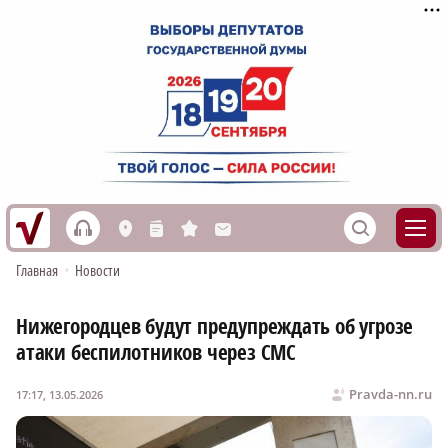
h
S
L
n
s
M
Главная
•
Новости
Нижегородцев будут предупреждать об угрозе
атаки беспилотников через СМС
Pravda-nn.ru
17:17, 13.05.2026