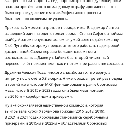
3:4. Тренерский запрос на видеопросмотр по поводу блокировки
вратаря привёл лишь к командному штрафу ярославцев – это
было первое удаление в матче. Эффективно провести
большинство хозяевам не удалось.
Прекрасный момент в третьем периоде имел Владимир Лаптев,
вышедший один на один с голкипером, – Степан Сафонов поймал
шайбу. А затем ненужным фолом в чужой зоне подвёл команду
Глеб Пугачёв, которому предстоит много работать над игровой
дисциплиной. Своим первым большинством гости
воспользовались. Далее у «Чайки» был второй численный
перевес – счёт не изменился, как и потом, при равенстве составов.
Дружине Алексея Подалинского спасибо за то, что вернула
интригу после счёта 0:3 в серии. Нижегородцы третий раз подряд
и третий же в истории МХЛ финишировали в ранге бронзовых
медалистов. В 2015 и 2023 годах они были чемпионами,
а в 2016‑м – серебряными призёрами.
Ну а «Локо» является единственной командой, которая
выигрывала Кубок Харламова трижды (2016, 2018, 2019).
В 2021 и 2024 годах ярославцы становились серебряными
призёрами, в 2015‑м и 2023‑м – обладателями бронзовых