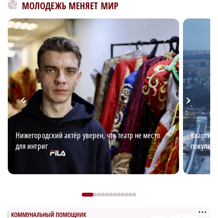
МОЛОДЕЖЬ МЕНЯЕТ МИР
Нижегородский актёр уверен, что театр не место
Квартирн
для интриг
покупке 