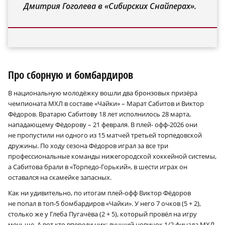
Дмитрия Гоголева в «Сибирских Снайперах».
Про сборную и бомбардиров
В национальную молодёжку вошли два бронзовых призёра
чемпионата МХЛ в составе «Чайки» – Марат Сабитов и Виктор
Фёдоров. Вратарю Сабитову 18 лет исполнилось 28 марта,
нападающему Фёдорову – 21 февраля. В плей- офф‑2026 они
не пропустили ни одного из 15 матчей третьей торпедовской
дружины. По ходу сезона Фёдоров играл за все три
профессиональные команды нижегородской хоккейной системы,
а Сабитова брали в «Торпедо-Горький», в шести играх он
оставался на скамейке запасных.
Как ни удивительно, по итогам плей-офф Виктор Фёдоров
не попал в топ‑5 бомбардиров «Чайки». У него 7 очков (5 + 2),
столько же у Глеба Пугачёва (2 + 5), который провёл на игру
меньше. А вот кто впереди них: лучший новичок 1/2 финала МХЛ