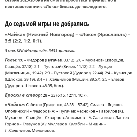
сезоне 2025/26 она не смогла пробиться в финал, но в
противостоянии с «Локо» билась до последнего.
До седьмой игры не добрались
«Чайка» (Нижний Новгород) – «Локо» (Ярославль) –
3:5 (2:2, 1:2, 0:1).
5 мая. КРК «Нагорный». 5433 зрителя.
Голы
: 1:0 – Фёдоров (Пугачёв, 03.12). 2:0 – Муханов (Скворцов,
Свищёв, 07.18). 2:1 – Пустовой (Зилев, 11.12). 2:2 – Лутцев
(Масленицин, 19.42). 2:3 – Пустовой (Дудоров, 22.44). 2:4 – Кузнецов
(Шлюков, 39.19). 3:4 – Л. Сальников (Мишин, 39.57). 3:5 – Елезов
(Дудоров, Шлюков, 48.35, бол.).
Броски в створ:
28 – 33 (6:15, 12:11, 10:7).
«Чайка»:
Сабитов (Гриценко, 48.35 – 57.42); Силаев – Яценко,
Ополинский – Фёдоров (А) – Пугачёв; Чесноков – Гаврилов (К),
Муханов – Свищёв – Скворцов; Анисимов – А. Сальников, Лаптев –
Горнов – Глазунов (А); Муллеров, Кулябин – Мишин –
Л. Сальников, Мельников.