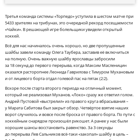
Третья команда системы «Торпедо» уступила в шестом матче при
5433 зрителях на трибунах, это очередной рекорд посещаемости
«Чайки». В решающей игре болельщики увидели открытый
хоккей.
Всё для нас начиналось очень хорошо, но две пропущенные
шайбы завели команду Олега Таубера, заставив её включиться
на полную. Очень важную шайбу ярославцы забросили
за 18 секунд до первого перерыва, когда Максим Масленицин
оказался расторопнее Леонида Гаврилова с Тимуром Мухановым
и от лицевого борта отдал голевой пас на пятак (2:2).
Вскоре после старта второго периода на отличный момент,
который не реализовал Муханов, «Локо» сразу же ответил голом.
Андрей Пустовой «выстрелил» из правого круга вбрасывания –
у Марата Сабитова был закрыт обзор. Четвёртое взятие наших
ворот случилось и вовсе после броска от правого борта. По пути c
хоккейным снарядом произошёл рикошет. А ранее у нас были
хорошие шансы восстановить равенство. За 3 секунды
до перерыва Лев Сальников всё-таки «закопал» шайбу в цель –