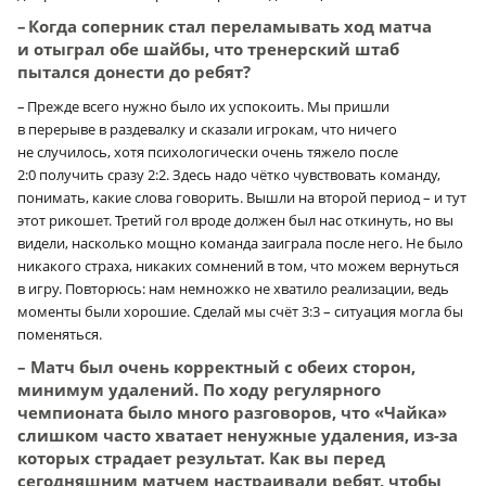
– Когда соперник стал переламывать ход матча
и отыграл обе шайбы, что тренерский штаб
пытался донести до ребят?
– Прежде всего нужно было их успокоить. Мы пришли
в перерыве в раздевалку и сказали игрокам, что ничего
не случилось, хотя психологически очень тяжело после
2:0 получить сразу 2:2. Здесь надо чётко чувствовать команду,
понимать, какие слова говорить. Вышли на второй период – и тут
этот рикошет. Третий гол вроде должен был нас откинуть, но вы
видели, насколько мощно команда заиграла после него. Не было
никакого страха, никаких сомнений в том, что можем вернуться
в игру. Повторюсь: нам немножко не хватило реализации, ведь
моменты были хорошие. Сделай мы счёт 3:3 – ситуация могла бы
поменяться.
– Матч был очень корректный с обеих сторон,
минимум удалений. По ходу регулярного
чемпионата было много разговоров, что «Чайка»
слишком часто хватает ненужные удаления, из-за
которых страдает результат. Как вы перед
сегодняшним матчем настраивали ребят, чтобы