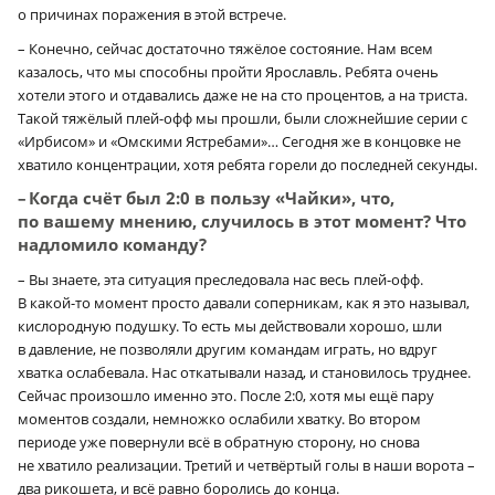
о причинах поражения в этой встрече.
– Конечно, сейчас достаточно тяжёлое состояние. Нам всем
казалось, что мы способны пройти Ярославль. Ребята очень
хотели этого и отдавались даже не на сто процентов, а на триста.
Такой тяжёлый плей-офф мы прошли, были сложнейшие серии с
«Ирбисом» и «Омскими Ястребами»… Сегодня же в концовке не
хватило концентрации, хотя ребята горели до последней секунды.
– Когда счёт был 2:0 в пользу «Чайки», что,
по вашему мнению, случилось в этот момент? Что
надломило команду?
– Вы знаете, эта ситуация преследовала нас весь плей-офф.
В какой-то момент просто давали соперникам, как я это называл,
кислородную подушку. То есть мы действовали хорошо, шли
в давление, не позволяли другим командам играть, но вдруг
хватка ослабевала. Нас откатывали назад, и становилось труднее.
Сейчас произошло именно это. После 2:0, хотя мы ещё пару
моментов создали, немножко ослабили хватку. Во втором
периоде уже повернули всё в обратную сторону, но снова
не хватило реализации. Третий и четвёртый голы в наши ворота –
два рикошета, и всё равно боролись до конца.