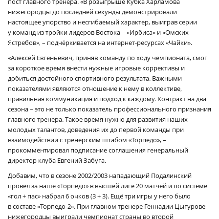
пост главного тренера. «В розыгрыше Кубка Харламова
нижегородцы до последней секунды демонстрировали
настоящее упорство и несгибаемый характер, выиграв серии
у команд из тройки лидеров Востока – «Ирбиса» и «Омских
Ястребов», – подчёркивается на интернет-ресурсах «Чайки».
«Алексей Евгеньевич, приняв команду по ходу чемпионата, смог
за короткое время внести нужные игровые коррективы и
добиться достойного спортивного результата. Важными
показателями являются отношение к нему в коллективе,
правильная коммуникация и подход к каждому. Контракт на два
сезона – это не только показатель профессионального признания
главного тренера. Такое время нужно для развития наших
молодых талантов, доведения их до первой команды при
взаимодействии с тренерским штабом «Торпедо», –
прокомментировал подписание соглашения генеральный
директор клуба Евгений Забуга.
Добавим, что в сезоне 2002/2003 нападающий Подалинский
провёл за наше «Торпедо» в высшей лиге 20 матчей и по системе
«гол + пас» набрал 6 очков (3 + 3). Ещё три игры у него было
в составе «Торпедо‑2». При главном тренере Геннадии Цыгурове
нижегородцы выиграли чемпионат страны во второй