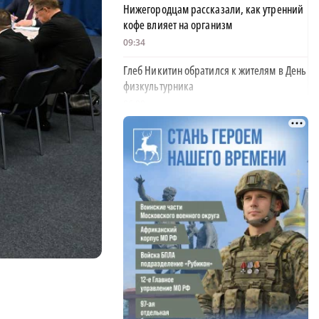
Нижегородцам рассказали, как утренний
кофе влияет на организм
09:34
Глеб Никитин обратился к жителям в День
физкультурника
06:00
Новичком ХК «Торпедо» стал нападающий
Роман Максимов
22:30
Автомобилист, севший за руль пьяным и
сбивший женщину, предстал перед судом
20:02
Детенышу зебры из зоопарка «Лимпопо»
выбрали имя
19:22