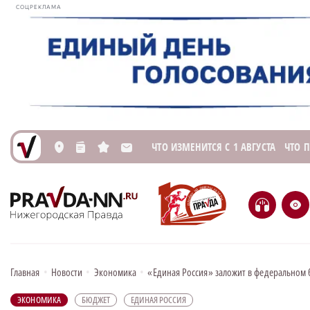
СОЦРЕКЛАМА
ЧТО ИЗМЕНИТСЯ С 1 АВГУСТА
ЧТО 
L
n
s
M
H
e
Главная
•
Новости
•
Экономика
•
«Единая Россия» заложит в федеральном
ЭКОНОМИКА
БЮДЖЕТ
ЕДИНАЯ РОССИЯ