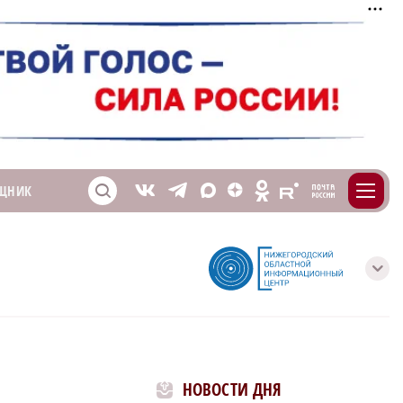
m
T
O
ЩНИК
Z
X
E
S
V
с
НОВОСТИ ДНЯ