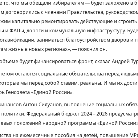
се то, что мы обещали избирателям — будет заложено в 
ом договорились с членами Правительства, руководство
лжим капитально ремонтировать действующие и строить
цы и ФАПы, дороги и коммунальную инфраструктуру. Буд
огазификации, заниматься благоустройством дворов и 
там жизнь в новых регионах», — пояснил он.
 объеме будет финансироваться фронт, сказал Андрей Ту
етом остаются социальные обязательства перед людьми
 которые мы перед собой ставим, реальны. И мы их дост
ь Генсовета «Единой России».
финансов Антон Силуанов, выполнение социальных обяз
политики. Федеральный бюджет 2024 – 2026 предусматр
евых положений народной программы «Единой России»
дства на ежемесячные пособия на детей, повышение МР