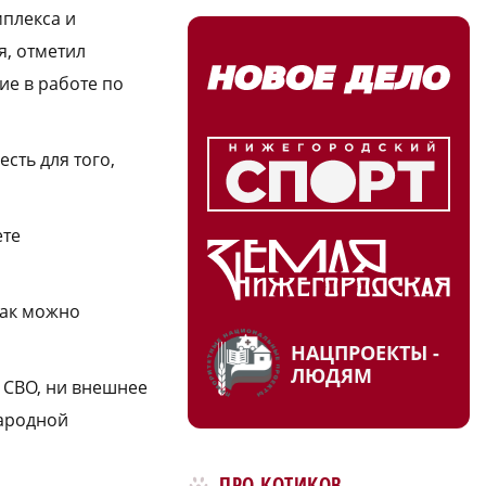
плекса и
я, отметил
ие в работе по
сть для того,
ете
как можно
НАЦПРОЕКТЫ -
ЛЮДЯМ
и СВО, ни внешнее
народной
ПРО КОТИКОВ