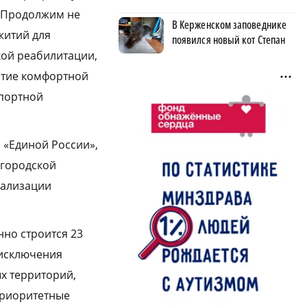
. Продолжим не
В Керженском заповеднике
житий для
появился новый кот Степан
кой реабилитации,
итие комфортной
спортной
 «Единой России»,
егородской
еализации
но строится 23
 исключения
х территорий,
приоритетные