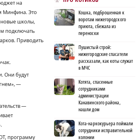
бюджет на
м Минфина. Это
Кошка, подброшенная к
воротам нижегородского
 новые школы,
приюта, сбежала из
ем подключать
переноски
парков. Приводить
Пушистый строй:
нижегородские спасатели
рассказали, как коты служат
рчак.
в МЧС
. Они будут
Котята, спасенные
игнем», —
сотрудниками
администрации
Канавинского района,
ательств —
нашли дом
ивает
Кота-наркокурьера поймали
.
сотрудники исправительной
ОТ, программу
колонии