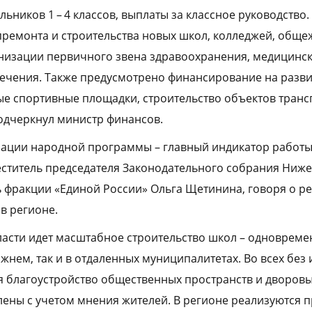
льников 1 – 4 классов, выплаты за классное руководство
ремонта и строительства новых школ, колледжей, обще
рнизации первичного звена здравоохранения, медицинс
печения. Также предусмотрено финансирование на разв
ые спортивные площадки, строительство объектов тран
одчеркнул министр финансов.
ации народной программы – главный индикатор работы
ститель председателя Законодательного собрания Ниж
ь фракции «Единой России» Ольга Щетинина, говоря о р
в регионе.
асти идет масштабное строительство школ – одновремен
жнем, так и в отдаленных муниципалитетах. Во всех без
 благоустройство общественных пространств и дворовы
ены с учетом мнения жителей. В регионе реализуются 