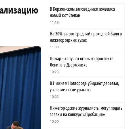
еализацию
В Керженском заповеднике появился
новый кот Степан
11:18
На 30% вырос средний проходной балл в
нижегородских вузах
11:00
Пожарные тушат огонь на проспекте
Ленина в Дзержинске
10:23
В Нижнем Новгороде убирают деревья,
упавшие после урагана
10:02
Нижегородские журналисты могут подать
заявки на конкурс «Пробация»
10:00