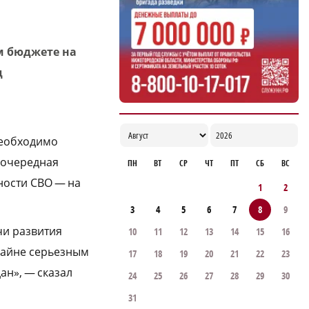
м бюджете на
д
необходимо
оочередная
ПН
ВТ
СР
ЧТ
ПТ
СБ
ВС
ности СВО — на
1
2
3
4
5
6
7
8
9
чи развития
10
11
12
13
14
15
16
райне серьезным
17
18
19
20
21
22
23
ан», — сказал
24
25
26
27
28
29
30
31