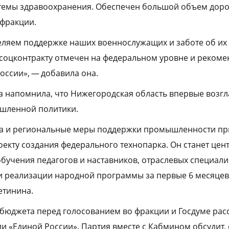
стемы здравоохранения. Обеспечен большой объем дор
 фракции.
ляем поддержке наших военнослужащих и заботе об их 
соцконтракту отмечен на федеральном уровне и рекоме
оссии», — добавила она.
 напомнила, что Нижегородская область впервые возгл
шленной политики.
за и региональные меры поддержки промышленности п
проекту создания федерального технопарка. Он станет ц
бучения педагогов и наставников, отраслевых специалис
 реализации народной программы за первые 6 месяцев 
етинина.
бюджета перед голосованием во фракции и Госдуме рас
 «Единой России». Партия вместе с Кабмином обсудит