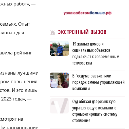
ожных работ», —
семьях. Опыт
ЭКСТРЕННЫЙ ВЫЗОВ
ндован для
19 жилых домов и
социальных объектов
авила рейтинг
подключат к современным
теплосетям
ризнаны лучшими
В Госдуме разъяснили
ентром повышения
порядок смены управляющей
компании
тов. И это лишь
2023 года», —
Суд обязал дзержинскую
управляющую компанию
отремонтировать систему
смотрят на
отопления
, финансирование