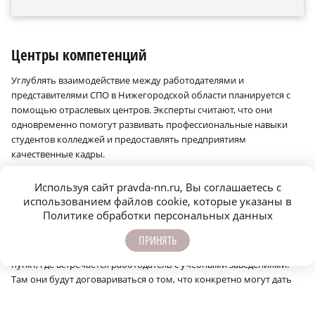
Центры компетенций
Углублять взаимодействие между работодателями и
представителями СПО в Нижегородской области планируется с
помощью отраслевых центров. Эксперты считают, что они
одновременно помогут развивать профессиональные навыки
студентов колледжей и предоставлять предприятиям
качественные кадры.
«Открытие отраслевых центров компетенции связано с
Используя сайт pravda-nn.ru, Вы соглашаетесь с
решением проблем региона с учётом его специфики, –
использованием файлов cookie, которые указаны в
рассказала эксперт в области HR, член Ассоциации менеджеров
Политике обработки персональных данных
по управлению персоналом Приволжского федерального округа,
член Проектного офиса по развитию человеческого капитала в
ПРИНЯТЬ
Нижегородской области Елена Александрова. – Эти центры –
пункт, где встречается работодатель с учебными заведениями.
Там они будут договариваться о том, что конкретно могут дать
друг другу. Мы все работаем на одну задачу – получить
определённое количество людей на предприятия в регионе с