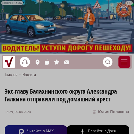
СОЦРЕКЛАМА
h
S
L
n
s
M
Главная
•
Новости
Экс-главу Балахнинского округа Александра
Галкина отправили под домашний арест
Юлия Полякова
18:29, 09.04.2024
Читайте в
MAX
Перейти в
Дзен