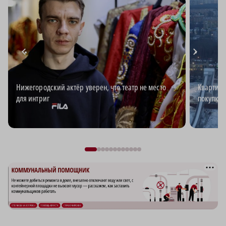
Нижегородский актёр уверен, что театр не место
Квартирн
для интриг
покупке 