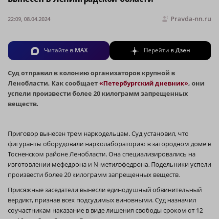
Pravda-nn.ru
22:09, 08.04.2024
Читайте в
MAX
Перейти в
Дзен
Суд отправил в колонию организаторов крупной в
Ленобласти. Как сообщает
«Петербургский дневник»
, они
успели произвести более 20 килограмм запрещенных
веществ.
Приговор вынесен трем наркодельцам. Суд установил, что
фигуранты оборудовали нарколабораторию в загородном доме в
Тосненском районе Ленобласти. Она специализировались на
изготовлении мефедрона и N‑метилэфедрона. Подельники успели
произвести более 20 килограмм запрещенных веществ.
Присяжные заседатели вынесли единодушный обвинительный
вердикт, признав всех подсудимых виновными. Суд назначил
соучастникам наказание в виде лишения свободы сроком от 12