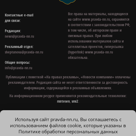
Все права на материалы, находящиеся
Контактные e‑mail
на сайте www.pravda-nn.ru, охраняются
для связи:
в соответствии с законодательством РФ,
в том числе, об авторском праве и
Редакция:
смежных правах. При любом
news@pravda-nn.ru
использовании материалов сайта и
Рекламный отдел:
сателлитных проектов, гиперссылка
sheptunova@pravda-nn.ru
(hyperlink) www.pravda-nn.ru
обязательна.
Общие вопросы:
info@pravda-nn.ru
Публикации с пометкой «На правах рекламы», «Новости компании» оплачены
рекламодателем. Редакция сайта не несет ответственности за достоверность
информации, содержащейся в рекламных объявлениях.
На информационном ресурсе применяются рекомендательные технологии:
mirtesen
,
smi2
.
Используя сайт pravda-nn.ru, Вы соглашаетесь с
© 1997 - 2026 Газета «Нижегородская правда»
использованием файлов cookie, которые указаны в
Политика конфиденциальности
Политике обработки персональных данных