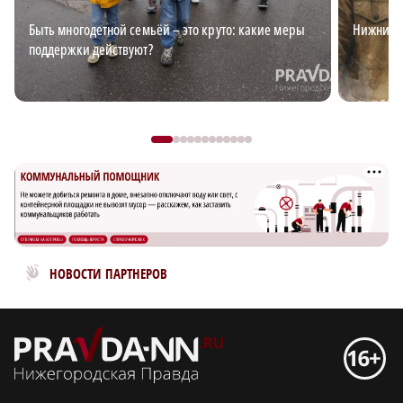
Быть многодетной семьёй – это круто: какие меры
Нижний д
поддержки действуют?
Новости МирТесен
НОВОСТИ ПАРТНЕРОВ