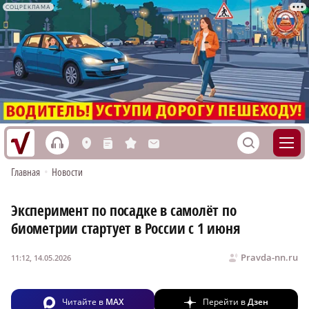
СОЦРЕКЛАМА
h
S
L
n
s
M
Главная
•
Новости
Эксперимент по посадке в самолёт по
биометрии стартует в России с 1 июня
Pravda-nn.ru
11:12, 14.05.2026
Читайте в
MAX
Перейти в
Дзен