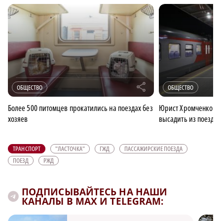
r
ОБЩЕСТВО
ОБЩЕСТВО
Более 500 питомцев прокатились на поездах без
Юрист Хромченко уто
хозяев
высадить из поезда 
ТРАНСПОРТ
"ЛАСТОЧКА"
ГЖД
ПАССАЖИРСКИЕ ПОЕЗДА
ПОЕЗД
РЖД
ПОДПИСЫВАЙТЕСЬ НА НАШИ
КАНАЛЫ В MAX И TELEGRAM: