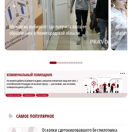
Молодёжь выбирает: где получить высшее
Дополнит
образование в Нижегородской области
области: 
САМОЕ ПОПУЛЯРНОЕ
Осколки сдетонировавшего беспилотника