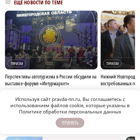
ЕЩЁ НОВОСТИ ПО ТЕМЕ
r
ТУРИЗМ
ТУРИЗМ
Перспективы автотуризма в России обсудили на
Нижний Новгород во
выставке-форуме «Интурмаркет»
востребованных гор
Используя сайт pravda-nn.ru, Вы соглашаетесь с
ОБЩЕСТВО
ИНТУРМАРКЕТ
ФОТОРЕПОРТАЖ
использованием файлов cookie, которые указаны в
Политике обработки персональных данных
ПОДПИСЫВАЙТЕСЬ НА НАШИ
ПРИНЯТЬ
КАНАЛЫ В MAX И TELEGRAM: