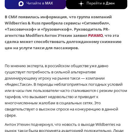
Читайте в
MAX
Перейти в
Дзен
В СМИ появилась информация, что группа компаний
Wildberries & Russ приобрела сервисы «Ситимобил»,
«Таксовичкоф» и «Грузовичкоф». Руководитель PR-
агентства Modifiers Антон Утехин заявил
РИАМО
, что эта
сделка может способствовать долгожданному снижению
цен на услуги такси для пассажиров.
По мнению эксперта, в российском обществе уже давно
существует потребность в сильной альтернативе
доминирующему игроку на рынке такси — компании
«Яндекс.Такси». В периоды неблагоприятных погодных условий
или в часы пик пользователи часто сталкиваются с резким ростом
тарифов, что вызывает недовольство и приводит к
многочисленным жалобам в социальных сетях. Это
свидетельствует о высоком спросе на конкуренцию в данной
сфере.
Антон Утехин подчеркнул, что новость о выходе Wildberries на
рынок такси была воспринята аудиторией положительно. Люди