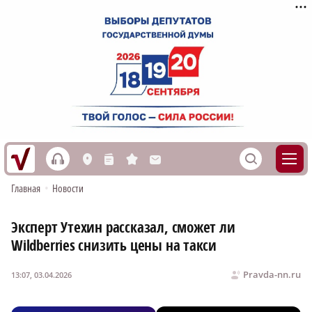
h
S
L
n
s
M
Главная
•
Новости
Эксперт Утехин рассказал, сможет ли
Wildberries снизить цены на такси
Pravda-nn.ru
13:07, 03.04.2026