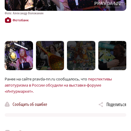
Фото: Александр Воложанин
Фо
Фотобанк
Ранее на сайте pravda-nn.ru сообщалось, что
перспективы
автотуризма в России обсудили на выставке-форуме
«Интурмаркет».
Сообщить об ошибке
Поделиться