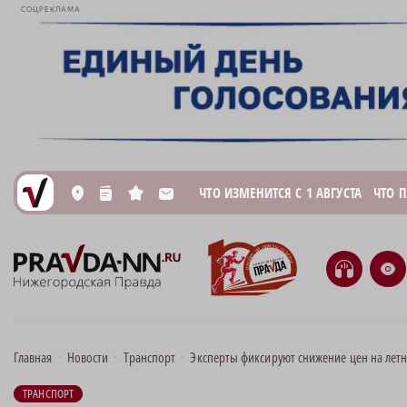
СОЦРЕКЛАМА
ЧТО ИЗМЕНИТСЯ С 1 АВГУСТА
ЧТО 
L
n
s
M
H
e
Главная
•
Новости
•
Транспорт
•
Эксперты фиксируют снижение цен на лет
ТРАНСПОРТ