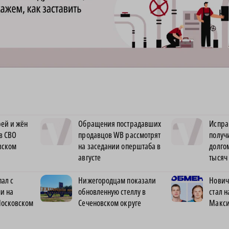
ей и жён
Обращения пострадавших
Испра
в СВО
продавцов WB рассмотрят
получ
вском
на заседании оперштаба в
долго
августе
тысяч
ал с
Нижегородцам показали
Нович
и на
обновленную стеллу в
стал 
Московском
Сеченовском округе
Макс