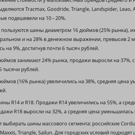
жение стоимости у малоизвестных брендов среднего и 
деляются Tracmax, Goodride, Triangle, Landspider, Leao, An
рые подешевели на 10 – 20%.
пользуются шины диаметром 16 дюймов (25% рынка), и
уральном и на 28% в денежном выражении, превысив 2 
ь на 9%, достигнув почти 6 тысяч рублей.
юймов занимают 24% рынка, продажи выросли на 37%, с
,5 тысячи рублей.
ймов (16% рынка) увеличились на 38%, средняя цена у
ей.
ины R14 и R18. Продажи R14 увеличились на 55%, а сред
одажи R18 выросли на 32%, а средняя цена уменьшилась 
выбирать шины массового сегмента: российские Cordiant
 Maxxis, Triangle, Sailun. Для городских условий подходят