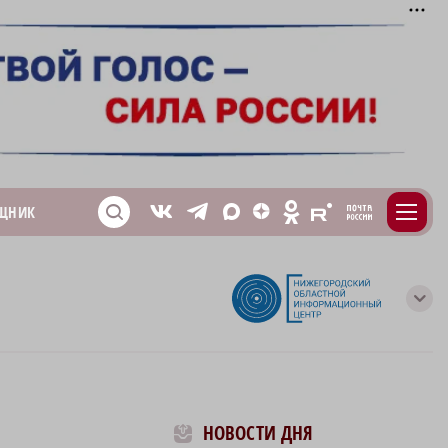
m
T
O
ЩНИК
Z
X
E
S
V
с
НОВОСТИ ДНЯ