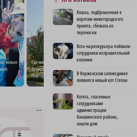
Кошка, подброшенная к
воротам нижегородского
приюта, сбежала из
переноски
Кота-наркокурьера поймали
сотрудники исправительной
колонии
жи: новые
Где жить молодым: как
ИТ-кампус «Ней
рные
арендный рынок Нижнего
Кремниевая дол
В Керженском заповеднике
Новгорода помогает строить
Новгороде
появился новый кот Степан
карьеру
Котята, спасенные
сотрудниками
администрации
Канавинского района,
нашли дом