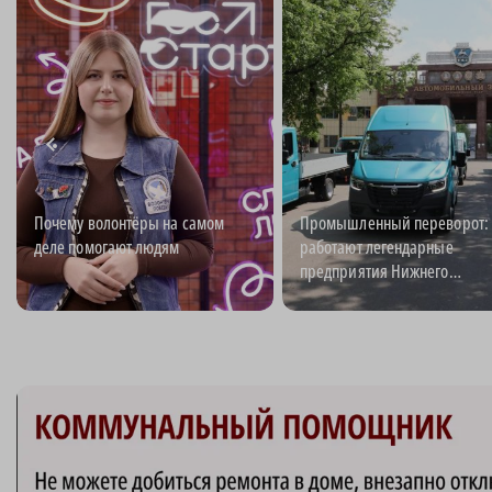
Почему волонтёры на самом
Промышленный переворот: 
деле помогают людям
работают легендарные
предприятия Нижнего
Новгорода