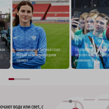
как
Нижегородская бегунья стала
Госслужба для молоде
первой на международном
перспективы и карье
турнире
возможности