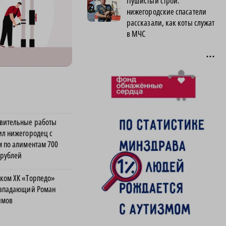
Пушистый строй:
нижегородские спасатели
рассказали, как коты служат
в МЧС
вительные работы
ил нижегородец с
м по алиментам 700
 рублей
ком ХК «Торпедо»
нападающий Роман
имов