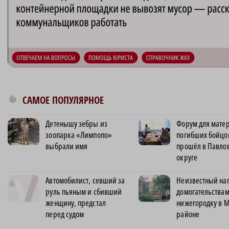
САМОЕ ПОПУЛЯРНОЕ
Детенышу зебры из
Форум для матер
зоопарка «Лимпопо»
погибших бойцо
выбрали имя
прошёл в Павло
округе
Автомобилист, севший за
Неизвестный нап
руль пьяным и сбивший
домогательствам
женщину, предстал
нижегородку в 
перед судом
районе