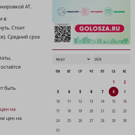
кировкой AT.
и в
уть. Стоит
е). Средний срок
таты,
остаётся
ПН
ВТ
СР
ЧТ
ПТ
СБ
ВС
1
2
т быть
3
4
5
6
7
8
9
10
11
12
13
14
15
16
 цен на
17
18
19
20
21
22
23
ом цен на
24
25
26
27
28
29
30
31