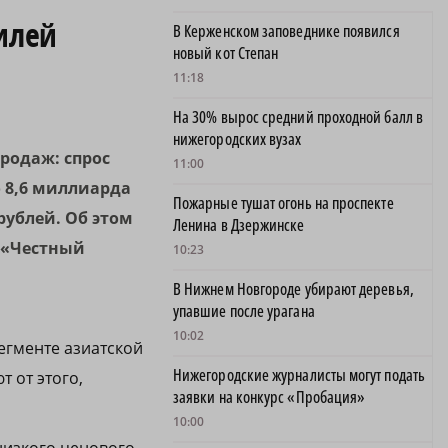
илей
В Керженском заповеднике появился
новый кот Степан
11:18
На 30% вырос средний проходной балл в
нижегородских вузах
родаж: спрос
11:00
 8,6 миллиарда
Пожарные тушат огонь на проспекте
рублей. Об этом
Ленина в Дзержинске
 «Честный
10:23
В Нижнем Новгороде убирают деревья,
упавшие после урагана
10:02
егменте азиатской
Нижегородские журналисты могут подать
 от этого,
заявки на конкурс «Пробация»
10:00