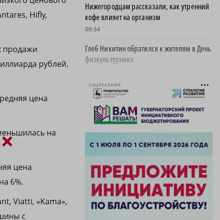
низкого ценового
Нижегородцам рассказали, как утренний
tares, Hifly,
кофе влияет на организм
09:34
Глеб Никитин обратился к жителям в День
х продажи
физкультурника
миллиарда рублей.
06:00
СОЦРЕКЛАМА
Новичком ХК «Торпедо» стал нападающий
редняя цена
Роман Максимов
22:30
меньшилась на
Автомобилист, севший за руль пьяным и
×
сбивший женщину, предстал перед судом
20:02
няя цена
Детенышу зебры из зоопарка «Лимпопо»
на 6%.
выбрали имя
19:22
, Viatti, «Kama»,
 шины с