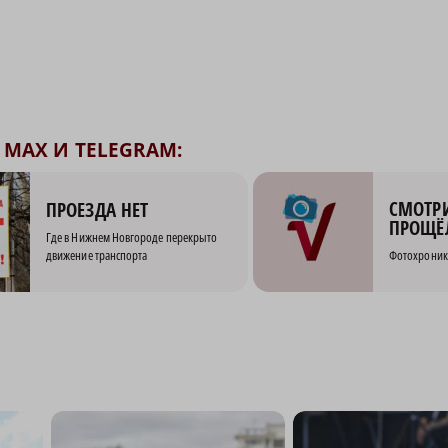
MAX И TELEGRAM:
СМОТРИ
ПРОЕЗДА НЕТ
ПРОЩЁ
Где в Нижнем Новгороде перекрыто
движение транспорта
Фотохроник