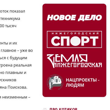
оток показал
 техникума
00 тысяч
енты и их
главное – уже во
ься с будущим
строена реальная
ьно плавным и
НАЦПРОЕКТЫ -
ускников
ЛЮДЯМ
яна Поискова.
ся неизменным –
ПРО КОТИКОВ