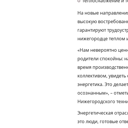
теплоснабжение и т
На новые направления
высокую востребованн
гарантируют трудоуст
нижегородце теплом и
«Нам невероятно ценн
родители спокойны: н
время производствен
коллективом, увидеть
энергетика. Это дела
осознанным», – отмет
Нижегородского техни
Энергетическая отрас
это люди, готовые от