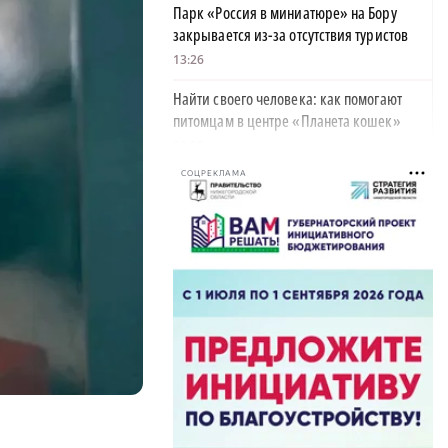
Парк «Россия в миниатюре» на Бору
закрывается из-за отсутствия туристов
13:26
Найти своего человека: как помогают
питомцам в центре «Планета кошек»
13:00
СОЦРЕКЛАМА
У нижегородских абитуриентов стали
популярны инженерные направления
12:48
Как помощь людям стала главным делом
жизни для нижегородской студентки
12:47
Объявлена программа празднования 805-
летия Нижнего Новгорода
11:56