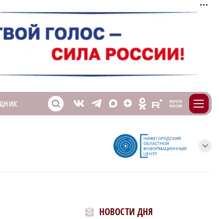
m
T
O
ЩНИК
Z
X
E
S
V
с
НОВОСТИ ДНЯ