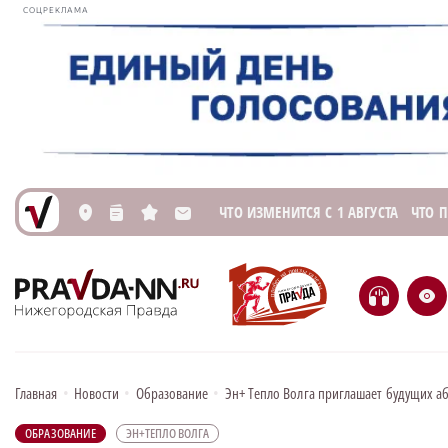
СОЦРЕКЛАМА
ЧТО ИЗМЕНИТСЯ С 1 АВГУСТА
ЧТО 
L
n
s
M
H
e
Главная
•
Новости
•
Образование
•
Эн+ Тепло Волга приглашает будущих а
ОБРАЗОВАНИЕ
ЭН+ТЕПЛО ВОЛГА