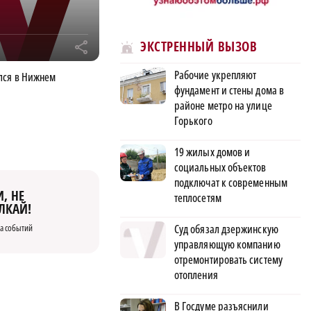
ЭКСТРЕННЫЙ ВЫЗОВ
r
Рабочие укрепляют
лся в Нижнем
фундамент и стены дома в
районе метро на улице
Горького
19 жилых домов и
социальных объектов
подключат к современным
, НЕ
теплосетям
ЛКАЙ!
а событий
Суд обязал дзержинскую
управляющую компанию
отремонтировать систему
отопления
В Госдуме разъяснили