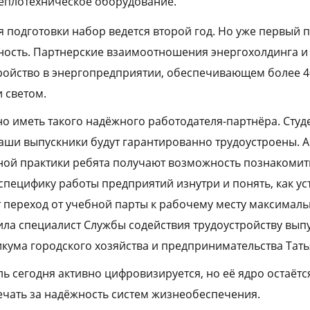
еплотехническое оборудование.
 подготовки набор ведется второй год. Но уже первый п
ость. Партнерские взаимоотношения энергохолдинга и
ройство в энергопредприятии, обеспечивающем более 4
 светом.
о иметь такого надёжного работодателя-партнёра. Студ
аши выпускники будут гарантированно трудоустроены. А 
ной практики ребята получают возможность познакомит
 специфику работы предприятий изнутри и понять, как у
ет переход от учебной парты к рабочему месту максимал
ила специалист Службы содействия трудоустройству вып
кума городского хозяйства и предпринимательства Тать
ль сегодня активно цифровизируется, но её ядро остаёт
вечать за надёжность систем жизнеобеспечения.