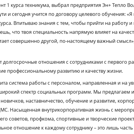
нт 1 курса техникума, выбрал предприятия Эн+ Тепло Во
ти и сегодня учится по договору целевого обучения: «Я
курса. Впитываю знания с тем, чтобы прийти на работу и
аешь, что твоя специальность напрямую влияет на качес
тает совершенно другой, по-настоящему важный смысл»,
 долгосрочные отношения с сотрудниками с первого ра
ие профессиональному развитию и качеству жизни.
ита система работы с персоналом, направленная и на у
 широкий спектр социальных программ. Мы предлагаем
новичков, наставничество, обучение и развитие, корпо
МС. Насыщенная внутрикорпоративная жизнь с меропр
го советов, профкома, спортивные и творческие проект
ьное отношение к каждому сотруднику – это лишь часть