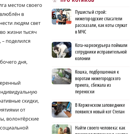
лга местом своего
Пушистый строй:
 влюблён в
нижегородские спасатели
 нести людям свет
рассказали, как коты служат
в МЧС
тво жизни тысяч
 – поделился
Кота-наркокурьера поймали
сотрудники исправительной
колонии
бочего дня,
Кошка, подброшенная к
воротам нижегородского
веренный
приюта, сбежала из
переноски
 индивидуальную
ративные скидки,
В Керженском заповеднике
иятиями от
появился новый кот Степан
ы, волонтёрские
Найти своего человека: как
 социальной