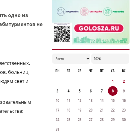
ть одно из
абитуриентов не
ветственных.
ПН
ВТ
СР
ЧТ
ПТ
СБ
ВС
ов, больниц,
юдям свет и
1
2
3
4
5
6
7
8
9
10
11
12
13
14
15
16
азовательным
17
18
19
20
21
22
23
тельства:
24
25
26
27
28
29
30
31