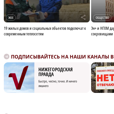
r
ЖКХ
ОБЩЕСТВО
19 жилых домов и социальных объектов подключат к
Эн+ и НГХМ да
современным теплосетям
сокровищами 
ПОДПИСЫВАЙТЕСЬ НА НАШИ КАНАЛЫ В 
НИЖЕГОРОДСКАЯ
ПРАВДА
Быстро, честно, точно. И ничего
лишнего