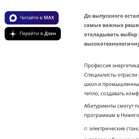
До выпускного оста
Читайте в
MAX
самых важных решен
Перейти в
Дзен
откладывать выбор п
высокотехнологичну
Профессия энергетика
Специалисты отрасли
школ и промышленных 
тепло, создавать комф
Абитуриенты смогут 
программам в Нижегор
электрические станц