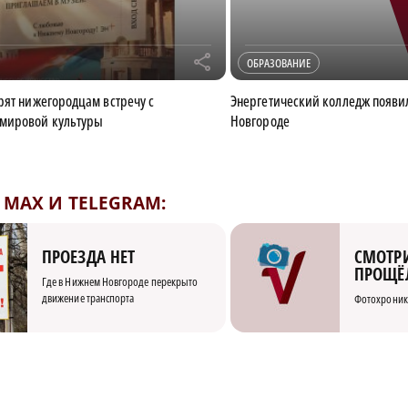
r
ОБРАЗОВАНИЕ
рят нижегородцам встречу с
Энергетический колледж появи
мировой культуры
Новгороде
MAX И TELEGRAM:
СМОТРИ
ПРОЕЗДА НЕТ
ПРОЩЁ
Где в Нижнем Новгороде перекрыто
движение транспорта
Фотохроник