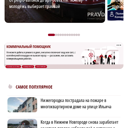
От ретро-вагонов до арт-объектов: почему
Можно ли
молодёжь выбирает трамвай
подкаст 
САМОЕ ПОПУЛЯРНОЕ
Нижегородка пострадала на пожаре в
многоквартирном доме на улице Ильича
Когда в Нижнем Новгороде снова заработает