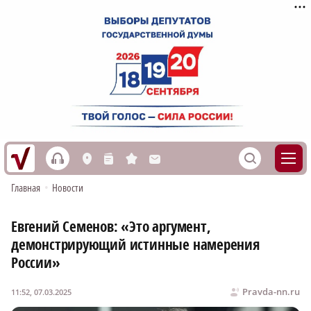
h
S
L
n
s
M
Главная
•
Новости
Евгений Семенов: «Это аргумент,
демонстрирующий истинные намерения
России»
Pravda-nn.ru
11:52, 07.03.2025