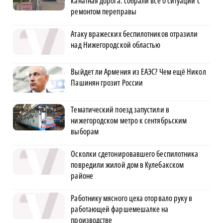
канатная дорога: собрали всё о ситуации с
ремонтом переправы
Атаку вражеских беспилотников отразили
над Нижегородской областью
Выйдет ли Армения из ЕАЭС? Чем ещё Никол
Пашинян грозит России
Тематический поезд запустили в
нижегородском метро к сентябрьским
выборам
Осколки сдетонировавшего беспилотника
повредили жилой дом в Кулебакском
районе
Работнику мясного цеха оторвало руку в
работающей фаршемешалке на
производстве