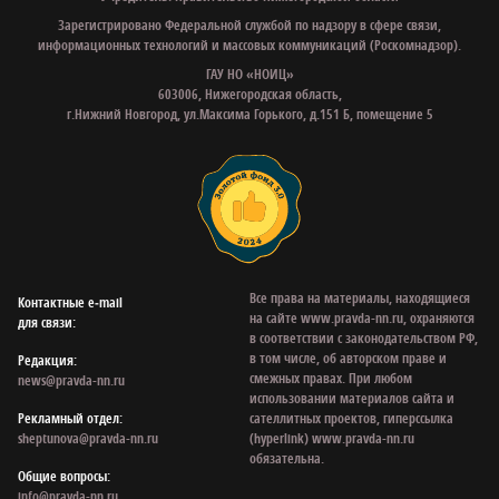
Зарегистрировано Федеральной службой по надзору в сфере связи,
информационных технологий и массовых коммуникаций (Роскомнадзор).
ГАУ НО «НОИЦ»
603006, Нижегородская область,
г.Нижний Новгород, ул.Максима Горького, д.151 Б, помещение 5
Все права на материалы, находящиеся
Контактные e‑mail
на сайте www.pravda-nn.ru, охраняются
для связи:
в соответствии с законодательством РФ,
в том числе, об авторском праве и
Редакция:
смежных правах. При любом
news@pravda-nn.ru
использовании материалов сайта и
Рекламный отдел:
сателлитных проектов, гиперссылка
sheptunova@pravda-nn.ru
(hyperlink) www.pravda-nn.ru
обязательна.
Общие вопросы:
info@pravda-nn.ru