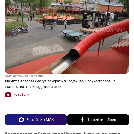
Фото: Александр Воложанин
Любители спорта смогут поиграть в бадминтон, поучаствовать в
скакалка баттле или детской йоге
Фотобанк
Читайте в
MAX
Перейти в
Дзен
6 июня в сквере Свердлова в Нижнем Новгороде пройдет