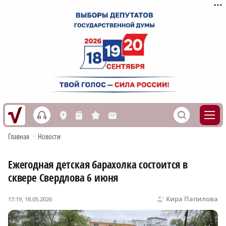
h
S
L
n
s
M
Главная
•
Новости
Ежегодная детская барахолка состоится в
сквере Свердлова 6 июня
Кира Папилова
17:19, 18.05.2026