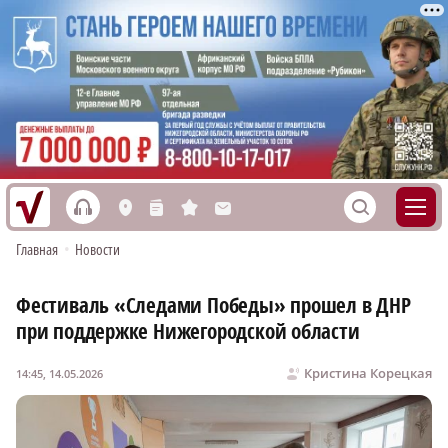
h
S
L
n
s
M
Главная
•
Новости
Фестиваль «Следами Победы» прошел в ДНР
при поддержке Нижегородской области
Кристина Корецкая
14:45, 14.05.2026