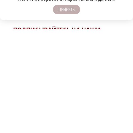
ПРИНЯТЬ
ОФИЦИАЛЬНО
ПОДПИСЫВАЙТЕСЬ НА НАШИ
КАНАЛЫ В MAX И TELEGRAM:
НИЖЕГОРОДСКАЯ ПРАВДА
Быстро, честно, точно. И ничего лишнего
МОЛОДЕЖЬ МЕНЯЕТ МИР