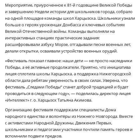
Мероприятие, приуроченное к 81‑й годовщине Великой Победы
и завершению Недели истории для школьников города, собрало
на одной площадке команды школ Харцызска. Школьники узнали
больше о героях-уроженцах Донбасса и ключевых событиях
Великой Отечественной войны. Команды выполняли на
интерактивных станциях практические задания:
расшифровывали азбуку Морзе, отгадывали песни военных лет,
делали открытки, осваивали устройство военных орудий.
«Фестиваль показал главное: наши дети — не просто наследники
Победы, а её активные продолжатели. Приятно, что инициатива
лицея сплотила школы Харцызска, а поддержка Нижегородской
области дала ребятам уверенность в своих силах. Уверена, что
фестиваль „Следами Победы“ станет доброй традицией и будет
проводиться в следующем году», — поделилась директор лицея
«Интеллект» г. о. Харцызск Татьяна Акимова.
Организацию фестиваля поддержали специалисты Дома
народного единства и волонтёры из Нижнего Новгорода. Вместе
с активистами Народной Дружины, Движения Первых,
школьниками и педагогами участники почтили память героев и
вспомнили подвиги предков.