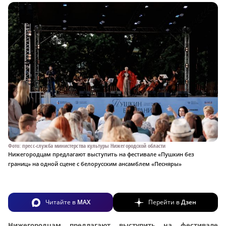
Фото: пресс-служба министерства культуры Нижегородской области
Нижегородцам предлагают выступить на фестивале «Пушкин без
границ» на одной сцене с белорусским ансамблем «Песняры»
Читайте в
MAX
Перейти в
Дзен
Нижегородцам предлагают выступить на фестивале