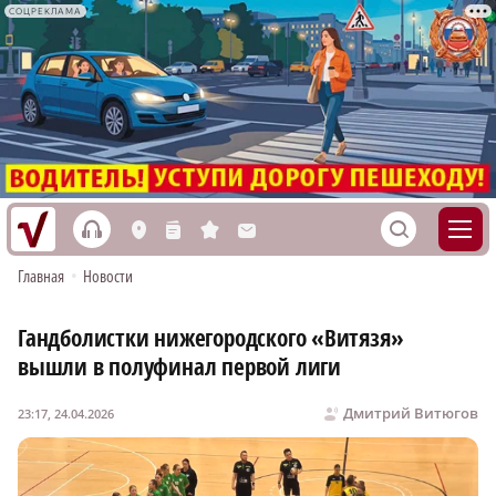
СОЦРЕКЛАМА
h
S
L
n
s
M
Главная
•
Новости
Гандболистки нижегородского «Витязя»
вышли в полуфинал первой лиги
Дмитрий Витюгов
23:17, 24.04.2026