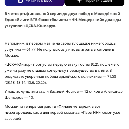
Читайте в
MAX
Перейти в
Дзен
В четвертьфинальной серии до двух побед в Молодёжной
Единой лиги ВТБ баскетболисты «НН-Мещерский» дважды
уступили «ЦСКА-Юниору».
Напомним, в первом матче на своей площадке нижегородцы
уступили — 61:77. Не получилось у них выиграть и сегодня в
Москве.
«ЦСКА-Юниор» пропустил первую атаку гостей (0:2), после чего
уже ни разу не отдавал сопернику преимущество в счёте. В
результате уверенная победа армейского коллектива — 71:58
(23:13, 13:14, 15:6, 20:25).
У наших лучшими стали Василий Носков — 12 очков и Александр
Шендеров — 10.
Москвичи теперь сыграют в «Финале четырёх», а вот
нижегородцев, как и для первой команды «Пари НН», сезон уже
завершён.