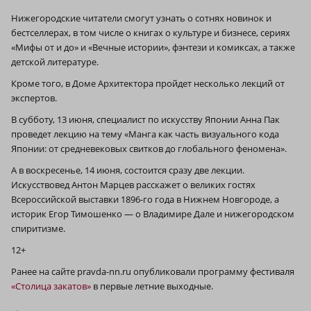
Нижегородские читатели смогут узнать о сотнях новинок и
бестселлерах, в том числе о книгах о культуре и бизнесе, сериях
«Мифы от и до» и «Вечные истории», фэнтези и комиксах, а также
детской литературе.
Кроме того, в Доме Архитектора пройдет несколько лекций от
экспертов.
В субботу, 13 июня, специалист по искусству Японии Анна Пак
проведет лекцию на тему «Манга как часть визуального кода
Японии: от средневековых свитков до глобального феномена».
А в воскресенье, 14 июня, состоится сразу две лекции.
Искусствовед Антон Марцев расскажет о великих гостях
Всероссийской выставки 1896-го года в Нижнем Новгороде, а
историк Егор Тимошенко — о Владимире Дале и нижегородском
спиритизме.
12+
Ранее на сайте pravda-nn.ru опубликовали программу фестиваля
«Столица закатов»
в первые летние выходные.