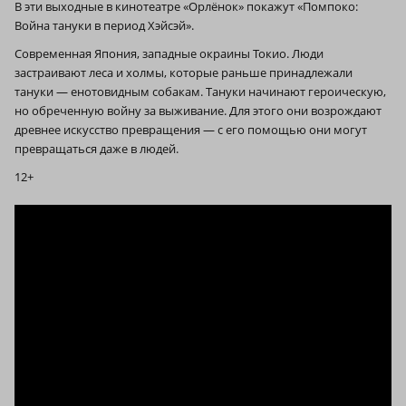
В эти выходные в кинотеатре «Орлёнок» покажут «Помпоко:
Война тануки в период Хэйсэй».
Современная Япония, западные окраины Токио. Люди
застраивают леса и холмы, которые раньше принадлежали
тануки — енотовидным собакам. Тануки начинают героическую,
но обреченную войну за выживание. Для этого они возрождают
древнее искусство превращения — с его помощью они могут
превращаться даже в людей.
12+