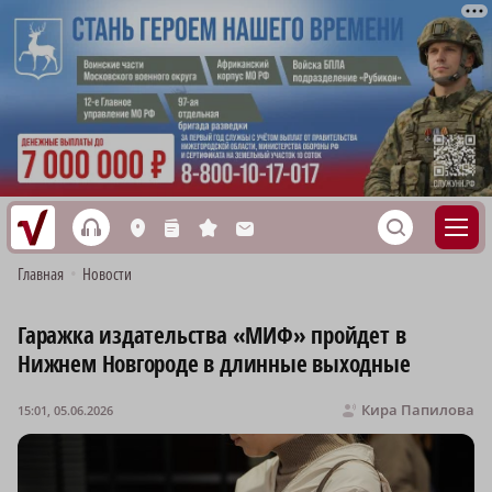
h
S
L
n
s
M
Главная
•
Новости
Гаражка издательства «МИФ» пройдет в
Нижнем Новгороде в длинные выходные
Кира Папилова
15:01, 05.06.2026