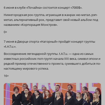
6 июня в клубе «Почайна» состоится концерт «7000$».
Нижегородская рок-группа, играющая в жанрах ню-метал, рэп-
метал, альтернативный рок, представит свой новый альбом под
названием «Корпорация Монстров».
0+
7 июня в Дворце спорта «Нагорный» пройдёт концерт группы
«t.A.T.u.».
Воссоединение легендарной группы. t.A.T.u. — одна из самых
известных российских поп-групп начала XXI века, символ эпохи и
редкий пример отечественного проекта, сумевшего добиться по-
настоящему мирового успеха.
16+