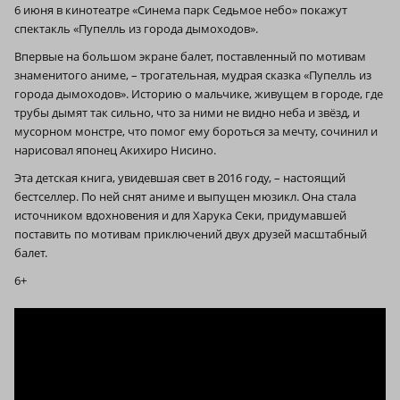
6 июня в кинотеатре «Синема парк Седьмое небо» покажут
спектакль «Пупелль из города дымоходов».
Впервые на большом экране балет, поставленный по мотивам
знаменитого аниме, – трогательная, мудрая сказка «Пупелль из
города дымоходов». Историю о мальчике, живущем в городе, где
трубы дымят так сильно, что за ними не видно неба и звёзд, и
мусорном монстре, что помог ему бороться за мечту, сочинил и
нарисовал японец Акихиро Нисино.
Эта детская книга, увидевшая свет в 2016 году, – настоящий
бестселлер. По ней снят аниме и выпущен мюзикл. Она стала
источником вдохновения и для Харука Секи, придумавшей
поставить по мотивам приключений двух друзей масштабный
балет.
6+