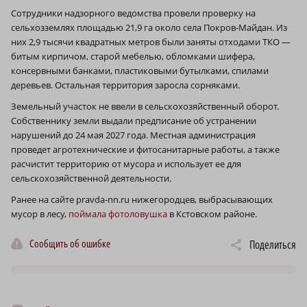
Сотрудники надзорного ведомства провели проверку на
сельхозземлях площадью 21,9 га около села Покров-Майдан. Из
них 2,9 тысячи квадратных метров были заняты отходами ТКО —
битым кирпичом, старой мебелью, обломками шифера,
консервными банками, пластиковыми бутылками, спилами
деревьев. Остальная территория заросла сорняками.
Земельный участок не ввели в сельскохозяйственный оборот.
Собственнику земли выдали предписание об устранении
нарушений до 24 мая 2027 года. Местная администрация
проведет агротехнические и фитосанитарные работы, а также
расчистит территорию от мусора и использует ее для
сельскохозяйственной деятельности.
Ранее на сайте pravda-nn.ru нижегородцев, выбрасывающих
мусор в лесу,
поймала фотоловушка
в Кстовском районе.
Сообщить об ошибке
Поделиться