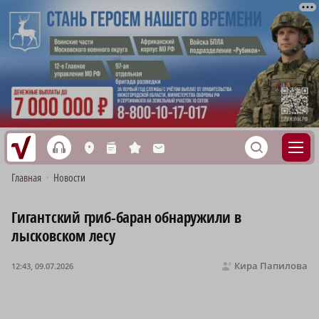
h
S
L
n
s
M
Главная
•
Новости
Гигантский гриб-баран обнаружили в
лысковском лесу
Кира Папилова
12:43, 09.07.2026