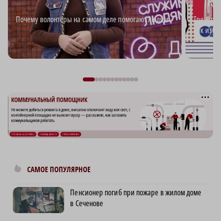
Почему волонтёры на самом деле помогают людям
Тренер п
как изба
САМОЕ ПОПУЛЯРНОЕ
Пенсионер погиб при пожаре в жилом доме
в Сеченове