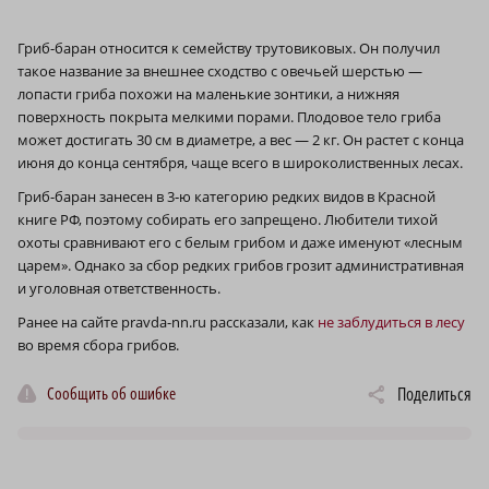
Гриб-баран относится к семейству трутовиковых. Он получил
такое название за внешнее сходство с овечьей шерстью —
лопасти гриба похожи на маленькие зонтики, а нижняя
поверхность покрыта мелкими порами. Плодовое тело гриба
может достигать 30 см в диаметре, а вес — 2 кг. Он растет с конца
июня до конца сентября, чаще всего в широколиственных лесах.
Гриб-баран занесен в 3‑ю категорию редких видов в Красной
книге РФ, поэтому собирать его запрещено. Любители тихой
охоты сравнивают его с белым грибом и даже именуют «лесным
царем». Однако за сбор редких грибов грозит административная
и уголовная ответственность.
Ранее на сайте pravda-nn.ru рассказали, как
не заблудиться в лесу
во время сбора грибов.
Сообщить об ошибке
Поделиться