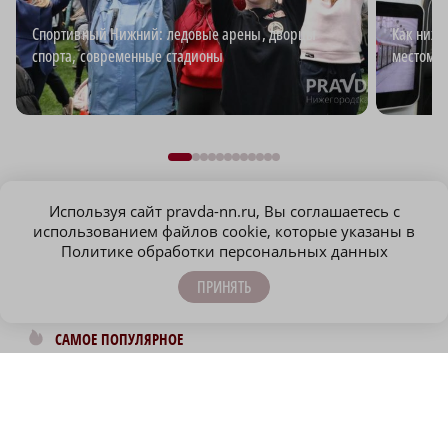
Спортивный Нижний: ледовые арены, дворцы
Как ниже
спорта, современные стадионы
местом д
Используя сайт pravda-nn.ru, Вы соглашаетесь с
использованием файлов cookie, которые указаны в
Политике обработки персональных данных
ПРИНЯТЬ
САМОЕ ПОПУЛЯРНОЕ
ФК «Нижний Новгород» одержал пятую
победу подряд