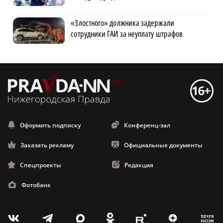
«Злостного» должника задержали
сотрудники ГАИ за неуплату штрафов
Оформить подписку
Конференц-зал
Заказать рекламу
Официальные документы
Спецпроекты
Редакция
Фотобанк
m
T
O
Z
X
E
V