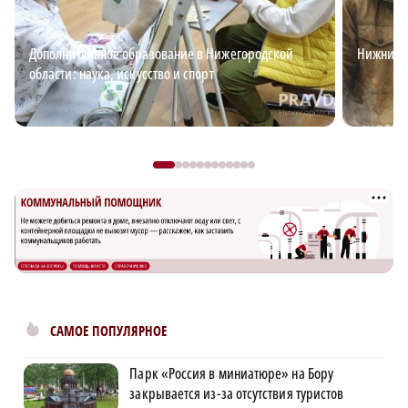
Дополнительное образование в Нижегородской
Нижний д
области: наука, искусство и спорт
САМОЕ ПОПУЛЯРНОЕ
Парк «Россия в миниатюре» на Бору
закрывается из-за отсутствия туристов