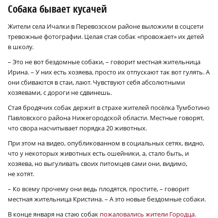
Собака бывает кусачей
Жители села Ичалки в Перевозском районе выложили в соцсети
тревожные фотографии. Целая стая собак «провожает» их детей
в школу.
– Это не вот бездомные собаки, – говорит местная жительница
Ирина. – У них есть хозяева, просто их отпускают так вот гулять. А
они сбиваются в стаи, лают. Чувствуют себя абсолютными
хозяевами, с дороги не сдвинешь.
Стая бродячих собак держит в страхе жителей посёлка Тумботино
Павловского района Нижегородской области. Местные говорят,
что свора насчитывает порядка 20 животных.
При этом на видео, опубликованном в социальных сетях, видно,
что у некоторых животных есть ошейники, а, стало быть, и
хозяева, но выгуливать своих питомцев сами они, видимо,
не хотят.
– Ко всему прочему они ведь плодятся, простите, – говорит
местная жительница Кристина. – А это новые бездомные собаки.
В конце января на стаю собак
пожаловались жители Городца
.