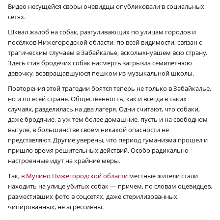
Видео несущейся своры очевидцы опубликовали в социальных
сетях.
Шквал жалоб на собак, разгуливающих по улицам городов и
посёлков Нижегородской области, по всей видимости, связан с
трагическим случаем в Забайкалье, всколыхнувшем всю страну.
Здесь стая бродячих собак насмерть загрызла семилетнюю
девочку, возвращавшуюся пешком из музыкальной школы.
Повторения этой трагедии боятся теперь не только в Забайкалье,
но и по всей стране. Общественность, как и всегда в таких
случаях, разделилась на два лагеря. Одни считают, что собаки,
даже бродячие, а уж тем более домашние, пусть и на свободном
выгуле, в большинстве своём никакой опасности не
представляют. Другие уверены, что период гуманизма прошел и
пришло время решительных действий. Особо радикально
настроенные идут на крайние меры.
Так,
в Мулино Нижегородской области
местные жители стали
находить на улице убитых собак — причем, по словам оцевидцев,
разместивших фото в соцсетях, даже стерилизованных,
чипированных, не агрессивны.