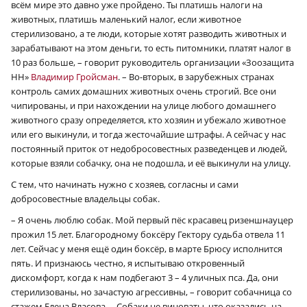
всём мире это давно уже пройдено. Ты платишь налоги на
животных, платишь маленький налог, если животное
стерилизовано, а те люди, которые хотят разводить животных и
зарабатывают на этом деньги, то есть питомники, платят налог в
10 раз больше, – говорит руководитель организации «Зоозащита
НН»
Владимир Гройсман
. – Во-вторых, в зарубежных странах
контроль самих домашних животных очень строгий. Все они
чипированы, и при нахождении на улице любого домашнего
животного сразу определяется, кто хозяин и убежало животное
или его выкинули, и тогда жесточайшие штрафы. А сейчас у нас
постоянный приток от недобросовестных разведенцев и людей,
которые взяли собачку, она не подошла, и её выкинули на улицу.
С тем, что начинать нужно с хозяев, согласны и сами
добросовестные владельцы собак.
– Я очень люблю собак. Мой первый пёс красавец ризеншнауцер
прожил 15 лет. Благородному боксёру Гектору судьба отвела 11
лет. Сейчас у меня ещё один боксёр, в марте Брюсу исполнится
пять. И признаюсь честно, я испытываю откровенный
дискомфорт, когда к нам подбегают 3 – 4 уличных пса. Да, они
стерилизованы, но зачастую агрессивны, – говорит собачница со
стажем Елена Власова. – Собаки не виноваты, что оказались на