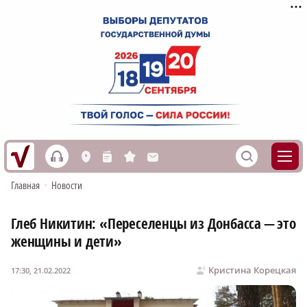
h
S
L
n
s
M
Главная
•
Новости
Глеб Никитин: «Переселенцы из Донбасса — это
женщины и дети»
Кристина Корецкая
17:30, 21.02.2022