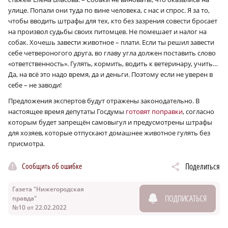
улице. Попали они туда по вине человека, с нас и спрос. Я за то,
чтобы вводить штрафы для тех, кто без зазрения совести бросает
на произвол судьбы своих питомцев. Не помешает и налог на
собак. Хочешь завести животное – плати. Если ты решил завести
себе четвероногого друга, во главу угла должен поставить слово
«ответственность». Гулять, кормить, водить к ветеринару, учить…
Да, на всё это надо время, да и деньги. Поэтому если не уверен в
себе – не заводи!
Предложения экспертов будут отражены законодательно. В
настоящее время депутаты Госдумы
готовят поправки
, согласно
которым будет запрещён самовыгул и предусмотрены штрафы
для хозяев, которые отпускают домашнее животное гулять без
присмотра.
Сообщить об ошибке
Поделиться
Газета "Нижегородская
ПОДПИСАТЬСЯ
правда"
№10 от 22.02.2022