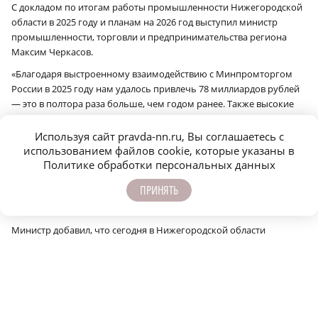
С докладом по итогам работы промышленности Нижегородской
области в 2025 году и планам на 2026 год выступил министр
промышленности, торговли и предпринимательства региона
Максим Черкасов.
«Благодаря выстроенному взаимодействию с Минпромторгом
России в 2025 году нам удалось привлечь 78 миллиардов рублей
— это в полтора раза больше, чем годом ранее. Также высокие
результаты демонстрирует наша подведомственная организация
— региональный Фонд развития промышленности. По итогам
Используя сайт pravda-nn.ru, Вы соглашаетесь с
года он занял первое место в стране по объёму привлечённых
использованием файлов cookie, которые указаны в
средств федерального Фонда. В целом наши специалисты
Политике обработки персональных данных
обеспечили привлечение порядка одной седьмой всех средств,
ПРИНЯТЬ
направленных на поддержку инвестиционных проектов
промышленности страны», — рассказал Максим Черкасов.
Министр добавил, что сегодня в Нижегородской области
выстроена системная работа по реализации национальных
проектов технологического лидерства. По итогам 2025 года
общий объём привлечённого финансирования по этому
направлению составил 7 млрд рублей — средства направлены на
развитие ключевых направлений промышленности и экономики