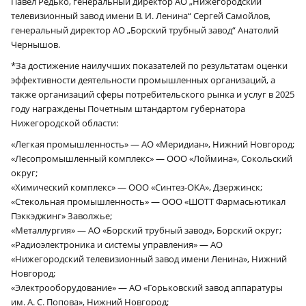
Павел Редько, генеральный директор АО „Нижегородский
телевизионный завод имени В. И. Ленина“ Сергей Самойлов,
генеральный директор АО „Борский трубный завод“ Анатолий
Чернышов.
*За достижение наилучших показателей по результатам оценки
эффективности деятельности промышленных организаций, а
также организаций сферы потребительского рынка и услуг в 2025
году награждены Почетным штандартом губернатора
Нижегородской области:
«Легкая промышленность» — АО «Меридиан», Нижний Новгород;
«Лесопромышленный комплекс» — ООО «Лоймина», Сокольский
округ;
«Химический комплекс» — ООО «Синтез-ОКА», Дзержинск;
«Стекольная промышленность» — ООО «ШОТТ Фармасьютикал
Пэккэджинг» Заволжье;
«Металлургия» — АО «Борский трубный завод», Борский округ;
«Радиоэлектроника и системы управления» — АО
«Нижегородский телевизионный завод имени Ленина», Нижний
Новгород;
«Электрооборудование» — АО «Горьковский завод аппаратуры
им. А. С. Попова», Нижний Новгород;