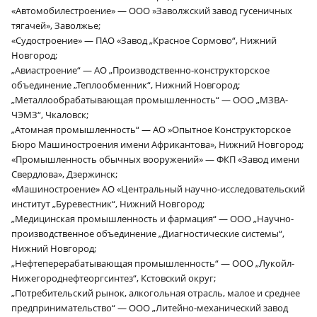
«Автомобилестроение» — ООО »Заволжский завод гусеничных
тягачей», Заволжье;
«Судостроение» — ПАО «Завод „Красное Сормово“, Нижний
Новгород;
„Авиастроение“ — АО „Производственно-конструкторское
объединение „Теплообменник“, Нижний Новгород;
„Металлообрабатывающая промышленность“ — ООО „МЗВА-
ЧЭМЗ“, Чкаловск;
„Атомная промышленность“ — АО »Опытное Конструкторское
Бюро Машиностроения имени Африкантова», Нижний Новгород;
«Промышленность обычных вооружений» — ФКП «Завод имени
Свердлова», Дзержинск;
«Машиностроение» АО «Центральный научно-исследовательский
институт „Буревестник“, Нижний Новгород;
„Медицинская промышленность и фармация“ — ООО „Научно-
производственное объединение „Диагностические системы“,
Нижний Новгород;
„Нефтеперерабатывающая промышленность“ — ООО „Лукойл-
Нижегороднефтеоргсинтез“, Кстовский округ;
„Потребительский рынок, алкогольная отрасль, малое и среднее
предпринимательство“ — ООО „Литейно-механический завод