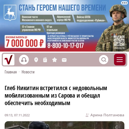
h
S
L
n
s
M
Главная
•
Новости
Глеб Никитин встретился с недовольным
мобилизованным из Сарова и обещал
обеспечить необходимым
Арина Полтанова
09:13, 07.11.2022