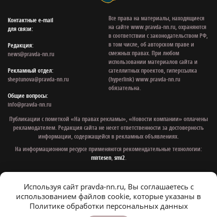
Все права на материалы, находящиеся
Контактные e‑mail
на сайте www.pravda-nn.ru, охраняются
для связи:
в соответствии с законодательством РФ,
в том числе, об авторском праве и
Редакция:
смежных правах. При любом
news@pravda-nn.ru
использовании материалов сайта и
Рекламный отдел:
сателлитных проектов, гиперссылка
sheptunova@pravda-nn.ru
(hyperlink) www.pravda-nn.ru
обязательна.
Общие вопросы:
info@pravda-nn.ru
Публикации с пометкой «На правах рекламы», «Новости компании» оплачены
рекламодателем. Редакция сайта не несет ответственности за достоверность
информации, содержащейся в рекламных объявлениях.
На информационном ресурсе применяются рекомендательные технологии:
mirtesen
,
smi2
.
Используя сайт pravda-nn.ru, Вы соглашаетесь с
© 1997 - 2026 Газета «Нижегородская правда»
использованием файлов cookie, которые указаны в
Политика конфиденциальности
Политике обработки персональных данных
Согласие на обработку персональных данных