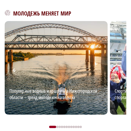
МОЛОДЕЖЬ МЕНЯЕТ МИР
Популярные водные маршруты в Нижегородской
Спортив
области – тренд молодежного отдыха
спорта, 