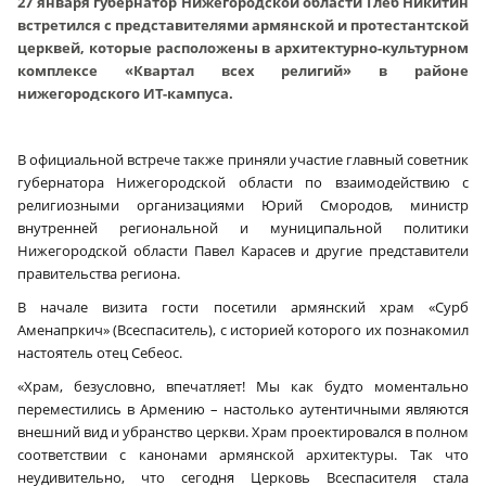
27 января губернатор Нижегородской области Глеб Никитин
встретился с представителями армянской и протестантской
церквей, которые расположены в архитектурно-культурном
комплексе «Квартал всех религий» в районе
нижегородского ИТ-кампуса.
В официальной встрече также приняли участие главный советник
губернатора Нижегородской области по взаимодействию с
религиозными организациями Юрий Смородов, министр
внутренней региональной и муниципальной политики
Нижегородской области Павел Карасев и другие представители
правительства региона.
В начале визита гости посетили армянский храм «Сурб
Аменапркич» (Всеспаситель), с историей которого их познакомил
настоятель отец Себеос.
«Храм, безусловно, впечатляет! Мы как будто моментально
переместились в Армению – настолько аутентичными являются
внешний вид и убранство церкви. Храм проектировался в полном
соответствии с канонами армянской архитектуры. Так что
неудивительно, что сегодня Церковь Всеспасителя стала