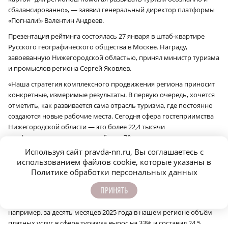
сбалансированно», — заявил генеральный директор платформы
«Погнали!» Валентин Андреев.
Презентация рейтинга состоялась 27 января в штаб-квартире
Русского географического общества в Москве. Награду,
завоеванную Нижегородской областью, принял министр туризма
и промыслов региона Сергей Яковлев.
«Наша стратегия комплексного продвижения региона приносит
конкретные, измеримые результаты. В первую очередь, хочется
отметить, как развивается сама отрасль туризма, где постоянно
создаются новые рабочие места. Сегодня сфера гостеприимства
Нижегородской области — это более 22,4 тысячи
профессионалов, в том числе более 70 туроператоров и почти
тысяча турагентов. Для того чтобы гости получали качественные
Используя сайт pravda-nn.ru, Вы соглашаетесь с
туристические услуги, ведем работу по аттестации экскурсоводов
использованием файлов cookie, которые указаны в
и гидов переводчиков: к настоящему моменту ее прошли уже
Политике обработки персональных данных
почти 500 специалистов. Эффективность наших усилий — это не
ПРИНЯТЬ
только лидерство в рейтингах и завоеванные туристические
премии, но и рост объективных экономических показателей. Так,
например, за десять месяцев 2025 года в нашем регионе объём
платных услуг в сфере туризма вырос на 33% и составил 24,5