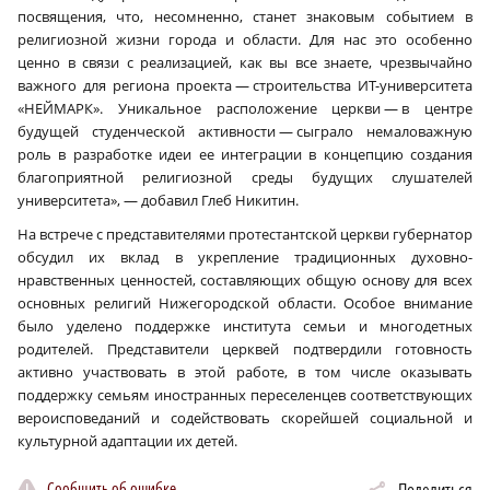
посвящения, что, несомненно, станет знаковым событием в
религиозной жизни города и области. Для нас это особенно
ценно в связи с реализацией, как вы все знаете, чрезвычайно
важного для региона проекта — строительства ИT-университета
«НЕЙМАРК». Уникальное расположение церкви — в центре
будущей студенческой активности — сыграло немаловажную
роль в разработке идеи ее интеграции в концепцию создания
благоприятной религиозной среды будущих слушателей
университета», — добавил Глеб Никитин.
На встрече с представителями протестантской церкви губернатор
обсудил их вклад в укрепление традиционных духовно-
нравственных ценностей, составляющих общую основу для всех
основных религий Нижегородской области. Особое внимание
было уделено поддержке института семьи и многодетных
родителей. Представители церквей подтвердили готовность
активно участвовать в этой работе, в том числе оказывать
поддержку семьям иностранных переселенцев соответствующих
вероисповеданий и содействовать скорейшей социальной и
культурной адаптации их детей.
Сообщить об ошибке
Поделиться