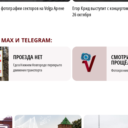
фотографии секторов на Volga Арене
Егор Крид выступит с концерто
26 октября
MAX И TELEGRAM:
СМОТРИ
ПРОЕЗДА НЕТ
ПРОЩЁ
Где в Нижнем Новгороде перекрыто
движение транспорта
Фотохроник