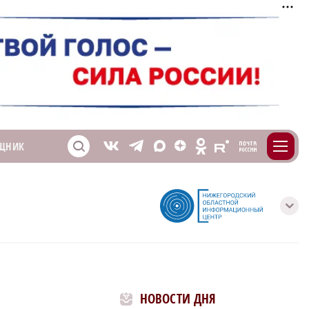
m
T
O
ЩНИК
Z
X
E
S
V
с
НОВОСТИ ДНЯ