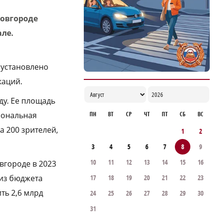
Новгороде
але.
 установлено
каций.
у. Ее площадь
ональная
ПН
ВТ
СР
ЧТ
ПТ
СБ
ВС
а 200 зрителей,
1
2
3
4
5
6
7
8
9
10
11
12
13
14
15
16
городе в 2023
 из бюджета
17
18
19
20
21
22
23
ть 2,6 млрд
24
25
26
27
28
29
30
31