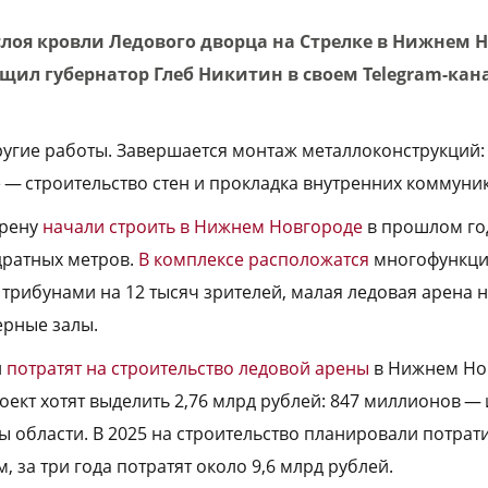
слоя кровли Ледового дворца на Стрелке в Нижнем 
щил губернатор Глеб Никитин в своем Telegram-кан
ругие работы. Завершается монтаж металлоконструкций:
е — строительство стен и прокладка внутренних коммуни
арену
начали строить в Нижнем Новгороде
в прошлом год
дратных метров.
В комплексе расположатся
многофункци
трибунами на 12 тысяч зрителей, малая ледовая арена н
ерные залы.
й
потратят на строительство ледовой арены
в Нижнем Нов
проект хотят выделить 2,76 млрд рублей: 847 миллионов —
ны области. В 2025 на строительство планировали потрати
, за три года потратят около 9,6 млрд рублей.