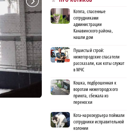
a
Котята, спасенные
сотрудниками
администрации
Канавинского района,
нашли дом
Пушистый строй:
нижегородские спасатели
рассказали, как коты служат
в МЧС
Кошка, подброшенная к
воротам нижегородского
приюта, сбежала из
переноски
Фото: Telegram-канал Глеба Никитина
Кота-наркокурьера поймали
сотрудники исправительной
колонии