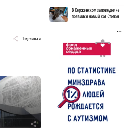
В Керженском заповеднике
появился новый кот Степан
Поделиться
r