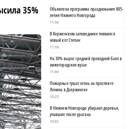
высила 35%
Объявлена программа празднования 805-
летия Нижнего Новгорода
11:56
В Керженском заповеднике появился
новый кот Степан
11:18
На 30% вырос средний проходной балл в
нижегородских вузах
11:00
Пожарные тушат огонь на проспекте
Ленина в Дзержинске
10:23
В Нижнем Новгороде убирают деревья,
упавшие после урагана
10:02