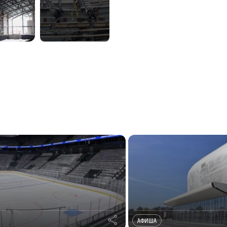
r
АФИША