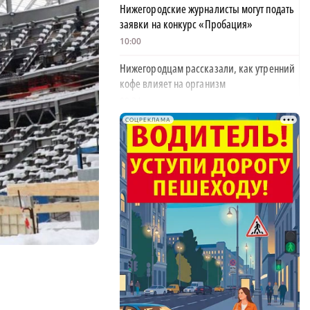
Нижегородские журналисты могут подать
заявки на конкурс «Пробация»
10:00
Нижегородцам рассказали, как утренний
кофе влияет на организм
09:34
СОЦРЕКЛАМА
Глеб Никитин обратился к жителям в День
физкультурника
06:00
Новичком ХК «Торпедо» стал нападающий
Роман Максимов
22:30
Автомобилист, севший за руль пьяным и
сбивший женщину, предстал перед судом
20:02