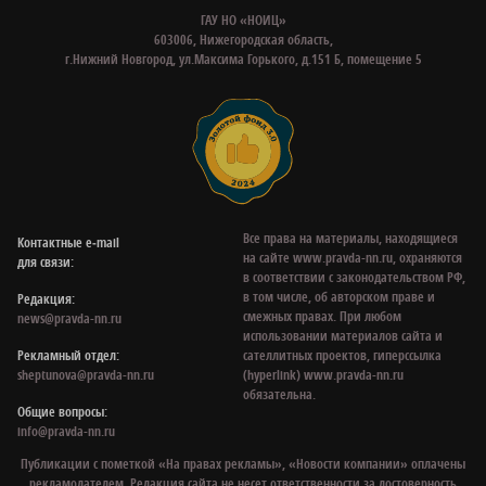
ГАУ НО «НОИЦ»
603006, Нижегородская область,
г.Нижний Новгород, ул.Максима Горького, д.151 Б, помещение 5
Все права на материалы, находящиеся
Контактные e‑mail
на сайте www.pravda-nn.ru, охраняются
для связи:
в соответствии с законодательством РФ,
в том числе, об авторском праве и
Редакция:
смежных правах. При любом
news@pravda-nn.ru
использовании материалов сайта и
Рекламный отдел:
сателлитных проектов, гиперссылка
sheptunova@pravda-nn.ru
(hyperlink) www.pravda-nn.ru
обязательна.
Общие вопросы:
info@pravda-nn.ru
Публикации с пометкой «На правах рекламы», «Новости компании» оплачены
рекламодателем. Редакция сайта не несет ответственности за достоверность