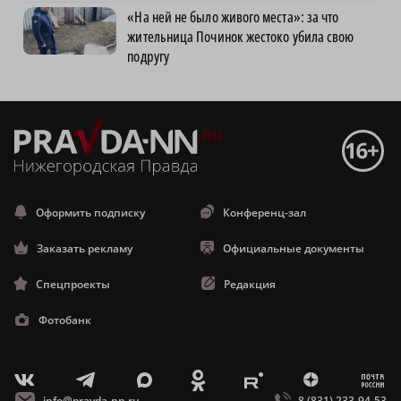
«На ней не было живого места»: за что
жительница Починок жестоко убила свою
подругу
Оформить подписку
Конференц-зал
Заказать рекламу
Официальные документы
Спецпроекты
Редакция
Фотобанк
m
T
O
Z
X
E
V
info@pravda-nn.ru
8 (831) 233-94-53