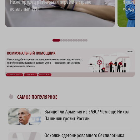
Нижегородец разработал первый в стране
Нижегоро
легальный VPN
междуна
САМОЕ ПОПУЛЯРНОЕ
Выйдет ли Армения из ЕАЭС? Чем ещё Никол
Пашинян грозит России
Осколки сдетонировавшего беспилотника