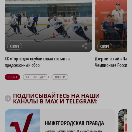
r
СПОРТ
СПОРТ
ХК «Торпедо» опубликовал состав на
Дзержинский «Парус
предсезонный сбор
Чемпионате России 
СПОРТ
ХК "ТОРПЕДО"
ХОККЕЙ
ПОДПИСЫВАЙТЕСЬ НА НАШИ
КАНАЛЫ В MAX И TELEGRAM:
НИЖЕГОРОДСКАЯ ПРАВДА
Быстро, честно, точно. И ничего лишнего