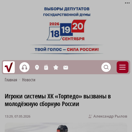
h
S
L
n
s
M
Главная
•
Новости
Игроки системы ХК «Торпедо» вызваны в
молодёжную сборную России
Александр Рылов
13:29, 07.05.2026