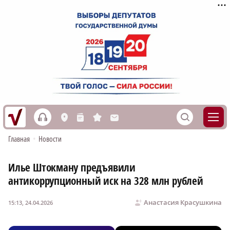
h
S
L
n
s
M
Главная
•
Новости
Илье Штокману предъявили
антикоррупционный иск на 328 млн рублей
Анастасия Красушкина
15:13, 24.04.2026