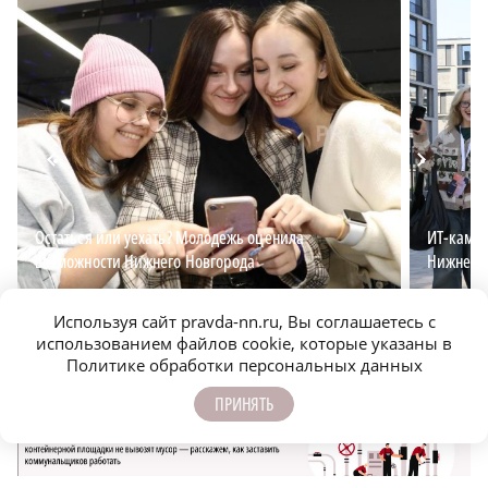
Остаться или уехать? Молодежь оценила
ИТ-кампу
возможности Нижнего Новгорода
Нижнем 
Используя сайт pravda-nn.ru, Вы соглашаетесь с
использованием файлов cookie, которые указаны в
Политике обработки персональных данных
ПРИНЯТЬ