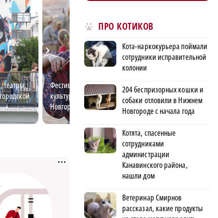
ПРО КОТИКОВ
Кота-наркокурьера поймали
сотрудники исправительной
колонии
, театры,
Фестивальный город: главные
Спортивный Ниж
204 беспризорных кошки и
егородской
культурные события Нижнего
арены, дворцы с
собаки отловили в Нижнем
Новгорода
современные ст
Новгороде с начала года
Котята, спасенные
сотрудниками
администрации
Канавинского района,
нашли дом
Ветеринар Смирнов
рассказал, какие продукты