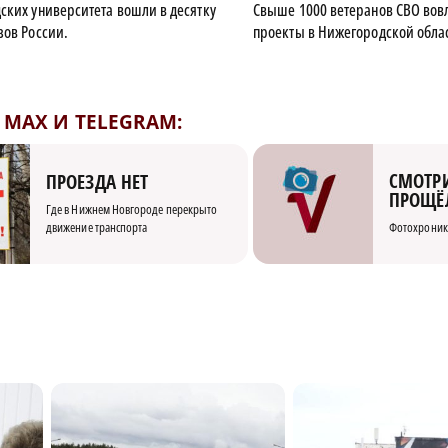
ских университета вошли в десятку
Свыше 1000 ветеранов СВО вов
зов России.
проекты в Нижегородской обла
MAX И TELEGRAM:
СМОТРИ
ПРОЕЗДА НЕТ
ПРОЩЁ
Где в Нижнем Новгороде перекрыто
движение транспорта
Фотохроник