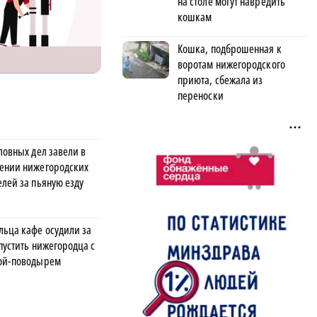
на столе могут навредить
кошкам
Кошка, подброшенная к
воротам нижегородского
приюта, сбежала из
переноски
ловных дел завели в
ении нижегородских
елей за пьяную езду
льца кафе осудили за
пустить нижегородца с
ой-поводырем