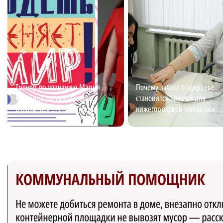
Тренер по плаванию Мария
Почему забота о здоровье
Кулябина рассказала, как
становится нормой для
избавиться от страха воды
нижегородской молодёжи