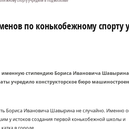
обежному спорту учредили в Подмосковье
менов по конькобежному спорту 
и именную стипендию Бориса Ивановича Шавырина
аты учредило конструкторское бюро машиностроен
ть Бориса Ивановича Шавырина не случайно. Именно о
шим у истоков создания первой конькобежной школы и
катка в городе.