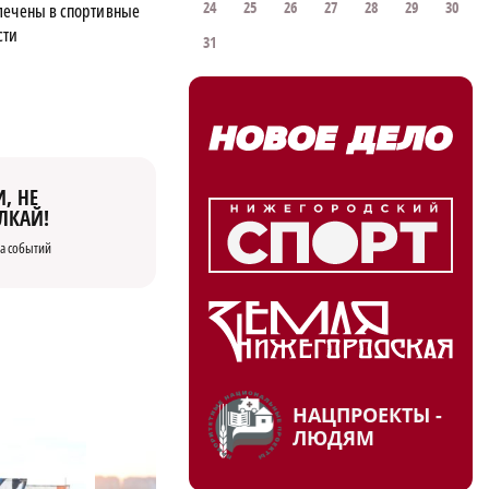
24
25
26
27
28
29
30
лечены в спортивные
сти
31
, НЕ
ЛКАЙ!
а событий
НАЦПРОЕКТЫ -
ЛЮДЯМ