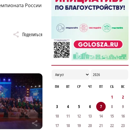
уязвимостей
чемпионата России
11:47
Каждый 2‑й кв.м жилья строится при
участии Волго-Вятского банка Сбербанка
Поделиться
11:42
ПН
ВТ
СР
ЧТ
ПТ
СБ
ВС
1
2
3
4
5
6
7
8
9
10
11
12
13
14
15
16
r
17
18
19
20
21
22
23