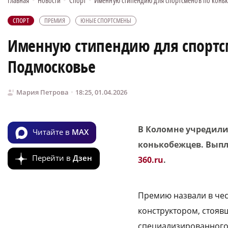
Главная
•
Новости
•
Спорт
•
Именную стипендию для спортсменов по коньк
СПОРТ
ПРЕМИЯ
ЮНЫЕ СПОРТСМЕНЫ
Именную стипендию для спортс
Подмосковье
Мария Петрова
18:25, 01.04.2026
В Коломне учредил
Читайте в
MAX
конькобежцев. Выпл
Перейти в
Дзен
360.ru
.
Премию назвали в чес
конструктором, стояв
специализированного 