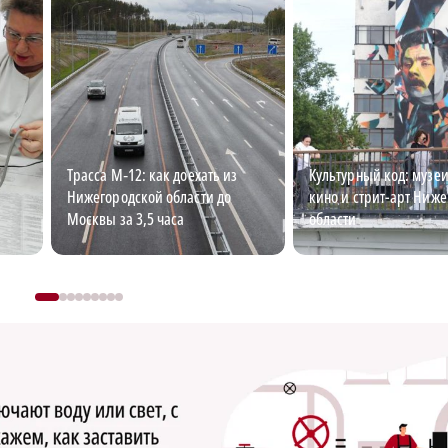
Трасса М‑12: как доехать из
Культурный код: музеи
Нижегородской области до
кино и стрит-арт Ниж
Москвы за 3,5 часа
области