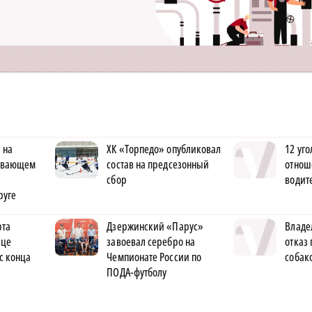
 на
ХК «Торпедо» опубликовал
12 уго
ывающем
состав на предсезонный
отнош
сбор
водит
руге
рта
Дзержинский «Парус»
Владе
ице
завоевал серебро на
отказ 
с конца
Чемпионате России по
собак
ПОДА-футболу