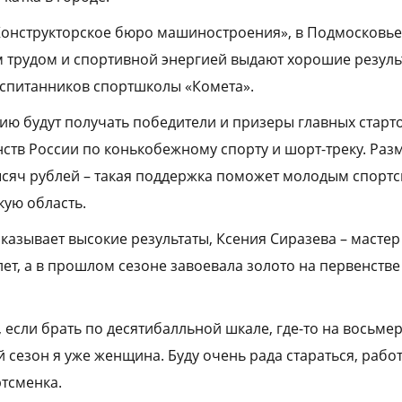
Конструкторское бюро машиностроения», в Подмосковье
м трудом и спортивной энергией выдают хорошие резуль
спитанников спортшколы «Комета».
ю будут получать победители и призеры главных старто
ств России по конькобежному спорту и шорт-треку. Раз
 тысяч рублей – такая поддержка поможет молодым спорт
ую область.
показывает высокие результаты, Ксения Сиразева – мастер
 лет, а в прошлом сезоне завоевала золото на первенств
 если брать по десятибалльной шкале, где-то на восьмер
сезон я уже женщина. Буду очень рада стараться, работ
тсменка.