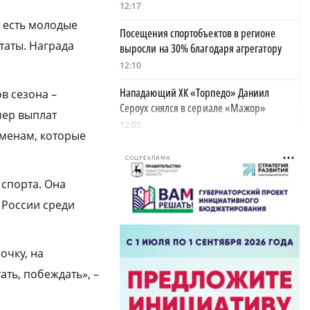
12:17
 есть молодые
Посещения спортобъектов в регионе
таты. Награда
выросли на 30% благодаря агрегатору
12:10
Нападающий ХК «Торпедо» Даниил
в сезона –
Сероух снялся в сериале «Мажор»
мер выплат
12:05
сменам, которые
В Нижнем Новгороде прошел семинар
СОЦРЕКЛАМА
руководства вневедомственной охраны
Росгвардии
 спорта. Она
11:59
е России среди
Участников дропперской схемы на 380
тысяч рублей задержали в Павлове
очку, на
11:53
ать, побеждать», –
В НГТУ создали криптокалькулятор для
обучения шифрованию и поиска