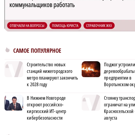
САМОЕ ПОПУЛЯРНОЕ
Строительство новых
Поджог устроили
станций нижегородского
деревообрабат
метро планируют закончить
предприятии в
к 2028 году
Воротынском ок
В Нижнем Новгороде
Стоянку транспо
откроют российско-
ограничат на ул
киргизский ИТ-центр
Красносельской 
кибербезопасности
августа