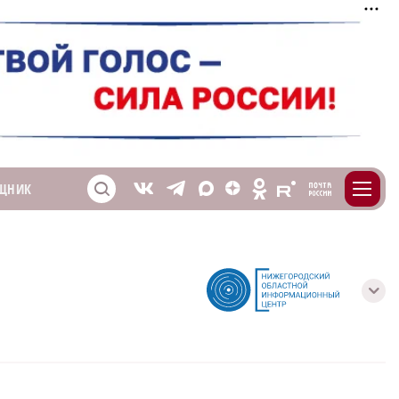
m
T
O
ЩНИК
Z
X
E
S
V
с