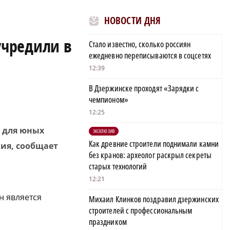
НОВОСТИ ДНЯ
учредили в
Стало известно, сколько россиян
ежедневно переписываются в соцсетях
12:39
В Дзержинске проходят «Зарядки с
чемпионом»
12:25
 для юных
ЭКСКЛЮЗИВ
Как древние строители поднимали камни
ия, сообщает
без кранов: археолог раскрыл секреты
старых технологий
12:21
н является
Михаил Клинков поздравил дзержинских
строителей с профессиональным
праздником