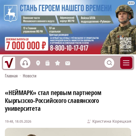
h
S
L
n
s
M
Главная
•
Новости
«НЕЙМАРК» стал первым партнером
Кыргызско-Российского славянского
университета
Кристина Корецкая
19:48, 18.05.2026