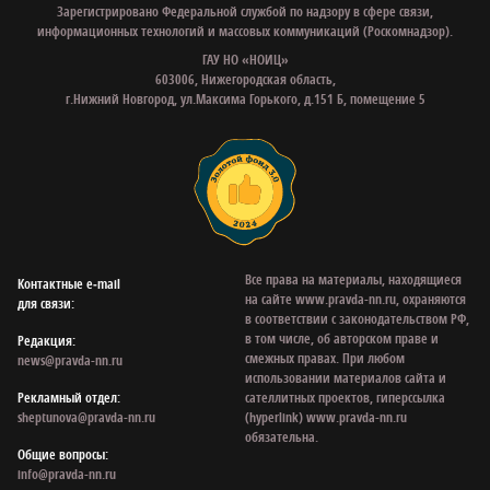
Зарегистрировано Федеральной службой по надзору в сфере связи,
информационных технологий и массовых коммуникаций (Роскомнадзор).
ГАУ НО «НОИЦ»
603006, Нижегородская область,
г.Нижний Новгород, ул.Максима Горького, д.151 Б, помещение 5
Все права на материалы, находящиеся
Контактные e‑mail
на сайте www.pravda-nn.ru, охраняются
для связи:
в соответствии с законодательством РФ,
в том числе, об авторском праве и
Редакция:
смежных правах. При любом
news@pravda-nn.ru
использовании материалов сайта и
Рекламный отдел:
сателлитных проектов, гиперссылка
sheptunova@pravda-nn.ru
(hyperlink) www.pravda-nn.ru
обязательна.
Общие вопросы:
info@pravda-nn.ru