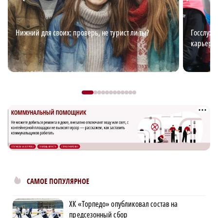
Нижний для своих: проверь, не турист ли ты?
Госслужб
карьерн
САМОЕ ПОПУЛЯРНОЕ
ХК «Торпедо» опубликовал состав на
предсезонный сбор