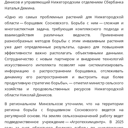
Денисов и управляющий Нижегородским отделением Сбербанка
Наталья Демина.
«Одно из самых проблемных растений для Нижегородской
области — борщевик Сосновского. Борьба с ним — сложная и
многоаспектная задача, требующая комплексного подхода и
взаимодействия различных ведомств. Применение
разнообразных методов борьбы с этим инвазивным растения
уже дает определенные результаты, однако для повышения
эффективности важно располагать объективными данными.
Сотрудничество с новым партнером и внедрение технологий
искусственного интеллекта позволят нам систематизировать
информацию о распространении борщевика, отслеживать
динамику его распространения и выстроить еще более
продуктивную стратегию борьбы», — отметил министр сельского
хозяйства и продовольственных ресурсов Нижегородской
области Николай Денисов.
В региональном Минсельхозе уточнили, что на территории
региона борьба с борщевиком Сосновского ведется на
регулярной основе. На землях сельхозназначений работу ведет
подведомственное учреждение — «Агротеххимцентр». В 2025
году за счет областного бюджета работы по уничтожению