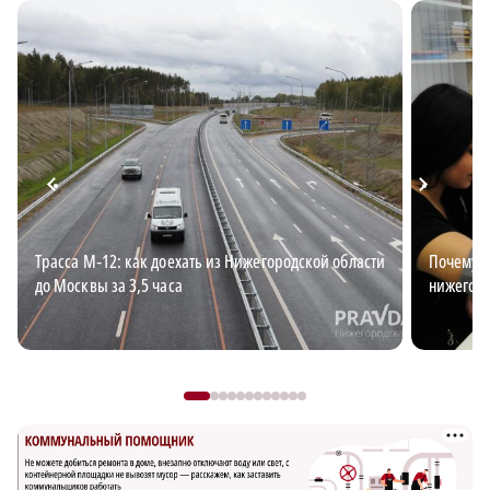
Трасса М‑12: как доехать из Нижегородской области
Почему з
до Москвы за 3,5 часа
нижегор