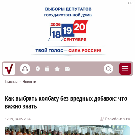
h
S
L
n
s
M
Главная
•
Новости
Как выбрать колбасу без вредных добавок: что
важно знать
Pravda-nn.ru
12:29, 04.05.2026