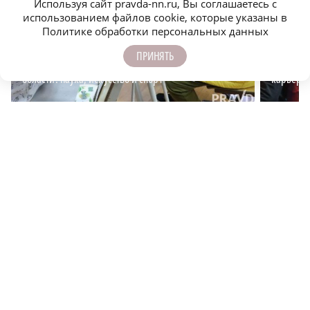
Используя сайт pravda-nn.ru, Вы соглашаетесь с
использованием файлов cookie, которые указаны в
Политике обработки персональных данных
ПРИНЯТЬ
Дополнительное образование в Нижегородской
Госслужб
области: наука, искусство и спорт
карьерн
САМОЕ ПОПУЛЯРНОЕ
Исправительные работы получил