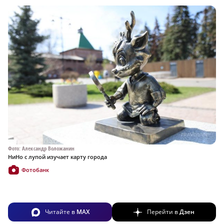
Фото: Александр Воложанин
НиНо с лупой изучает карту города
Фотобанк
Читайте в
MAX
Перейти в
Дзен