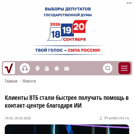
h
S
L
n
s
M
Главная
•
Новости
Клиенты ВТБ стали быстрее получать помощь в
контакт-центре благодаря ИИ
Pravda-nn.ru
18:02, 20.05.2026