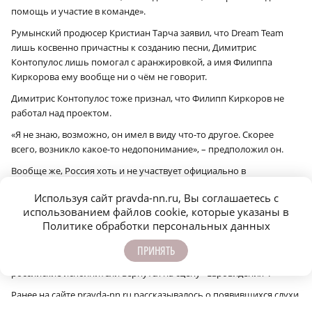
помощь и участие в команде».
Румынский продюсер Кристиан Тарча заявил, что Dream Team
лишь косвенно причастны к созданию песни, Димитрис
Контопулос лишь помогал с аранжировкой, а имя Филиппа
Киркорова ему вообще ни о чём не говорит.
Димитрис Контопулос тоже признал, что Филипп Киркоров не
работал над проектом.
«Я не знаю, возможно, он имел в виду что-то другое. Скорее
всего, возникло какое-то недопонимание», – предположил он.
Вообще же, Россия хоть и не участвует официально в
«Евровидении» с 2022 года, незримо присутствует на нём. Так, в
Используя сайт pravda-nn.ru, Вы соглашаетесь с
прошлом году третье место досталось Эстонии, которую
использованием файлов cookie, которые указаны в
представлял уроженец России Томми Кэш, и номер ему ставила
Политике обработки персональных данных
жительница Челябинска Алина Пязок. А в этом году на
объявлении победителей прошлых лет показали отрывок с
ПРИНЯТЬ
выступлением Димы Билана. Фанаты конкурса надеются, что
российские исполнители вернутся на сцену «Евровидения».
Ранее на сайте pravda-nn.ru рассказывалось о появившихся слухи
про то, что
у Филиппа Киркорова родился третий ребёнок.