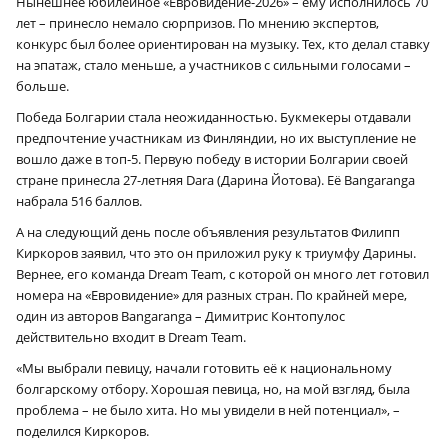
Нынешнее юбилейное «Евровидение-2026» – ему исполнилось 70
лет – принесло немало сюрпризов. По мнению экспертов,
конкурс был более ориентирован на музыку. Тех, кто делал ставку
на эпатаж, стало меньше, а участников с сильными голосами –
больше.
Победа Болгарии стала неожиданностью. Букмекеры отдавали
предпочтение участникам из Финляндии, но их выступление не
вошло даже в топ‑5. Первую победу в истории Болгарии своей
стране принесла 27-летняя Dara (Дарина Йотова). Её Bangaranga
набрала 516 баллов.
А на следующий день после объявления результатов Филипп
Киркоров заявил, что это он приложил руку к триумфу Дарины.
Вернее, его команда Dream Team, с которой он много лет готовил
номера на «Евровидение» для разных стран. По крайней мере,
один из авторов Bangaranga – Димитрис Контопулос
действительно входит в Dream Team.
«Мы выбрали певицу, начали готовить её к национальному
болгарскому отбору. Хорошая певица, но, на мой взгляд, была
проблема – не было хита. Но мы увидели в ней потенциал», –
поделился Киркоров.