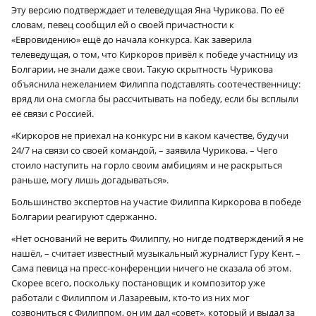
Эту версию подтверждает и телеведущая Яна Чурикова. По её
словам, певец сообщил ей о своей причастности к
«Евровидению» ещё до начала конкурса. Как заверила
телеведущая, о том, что Киркоров привёл к победе участницу из
Болгарии, не знали даже свои. Такую скрытность Чурикова
объяснила нежеланием Филиппа подставлять соотечественницу:
вряд ли она смогла бы рассчитывать на победу, если бы всплыли
её связи с Россией.
«Киркоров не приехал на конкурс ни в каком качестве, будучи
24/7 на связи со своей командой, – заявила Чурикова. – Чего
стоило наступить на горло своим амбициям и не раскрыться
раньше, могу лишь догадываться».
Большинство экспертов на участие Филиппа Киркорова в победе
Болгарии реагируют сдержанно.
«Нет оснований не верить Филиппу, но нигде подтверждений я не
нашёл, – считает известный музыкальный журналист Гуру Кент. –
Сама певица на пресс-конференции ничего не сказала об этом.
Скорее всего, поскольку постановщик и композитор уже
работали с Филиппом и Лазаревым, кто-то из них мог
созвониться с Филиппом, он им дал «совет», который и выдал за