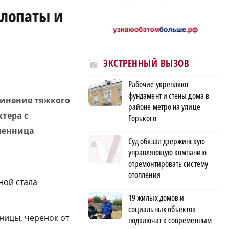
 лопаты и
ЭКСТРЕННЫЙ ВЫЗОВ
Рабочие укрепляют
фундамент и стены дома в
чинение тяжкого
районе метро на улице
тера с
Горького
ленница
Суд обязал дзержинскую
управляющую компанию
отремонтировать систему
отопления
ной стала
19 жилых домов и
социальных объектов
ницы, черенок от
подключат к современным