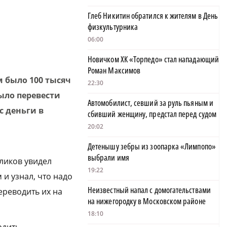
Глеб Никитин обратился к жителям в День
физкультурника
06:00
Новичком ХК «Торпедо» стал нападающий
Роман Максимов
м было 100 тысяч
22:30
было перевести
Автомобилист, севший за руль пьяным и
с деньги в
сбивший женщину, предстал перед судом
20:02
Детенышу зебры из зоопарка «Лимпопо»
выбрали имя
бликов увидел
19:22
 и узнал, что надо
Неизвестный напал с домогательствами
ереводить их на
на нижегородку в Московском районе
18:10