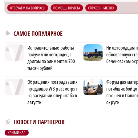
САМОЕ ПОПУЛЯРНОЕ
Исправительные работы
Нижегородцам п
получил нижегородец с
обновленную сте
долгом по алиментам 700
Сеченовском окр
тысяч рублей
Обращения пострадавших
Форум для матер
продавцов WB рассмотрят
погибших бойцо
на заседании оперштаба в
прошёл в Павло
августе
округе
Новости МирТесен
НОВОСТИ ПАРТНЕРОВ
КРИМИНАЛ