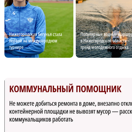
Нижегородская бегунья стала
Популярные водные маршр
первой на международном
в Нижегородской области –
турнире
тренд молодежного отдыха