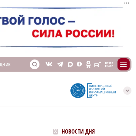
m
T
O
ЩНИК
Z
X
E
S
V
с
НОВОСТИ ДНЯ