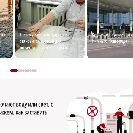
уты
Почему забота о здоровье
Куда можно улететь из
становится нормой для
Нижнего Новгорода
нижегородской молодёжи