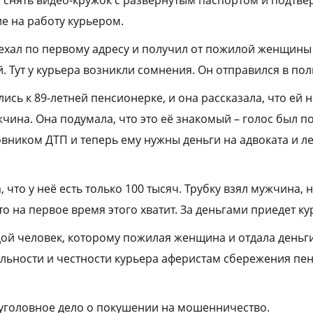
 снять видео-кружок с развёрнутым паспортом и подтве
е на работу курьером.
хал по первому адресу и получил от пожилой женщины 
. Тут у курьера возникли сомнения. Он отправился в по
ись к 89-летней пенсионерке, и она рассказала, что ей
чина. Она подумала, что это её знакомый – голос был п
овником ДТП и теперь ему нужны деньги на адвоката и л
 что у неё есть только 100 тысяч. Трубку взял мужчина,
что на первое время этого хватит. За деньгами приедет ку
ой человек, которому пожилая женщина и отдала деньг
льности и честности курьера аферистам сбережения пе
уголовное дело о покушении на мошенничество.