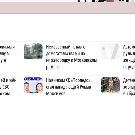
оказали
Неизвестный напал с
Автом
ллу в
домогательствами на
руль 
уге
нижегородку в Московском
женщи
районе
перед
ей и жён
Новичком ХК «Торпедо»
Детен
в СВО
стал нападающий Роман
зоопа
вском
Максимов
выбра