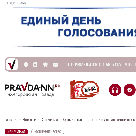
СОЦРЕКЛАМА
ЧТО ИЗМЕНИТСЯ С 1 АВГУСТА
ЧТО 
L
n
s
M
H
e
Главная
•
Новости
•
Криминал
•
Курьер спас пенсионерку от мошенников в
КРИМИНАЛ
МОШЕННИЧЕСТВО