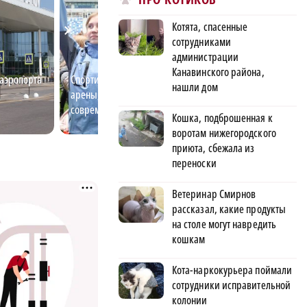
Котята, спасенные
сотрудниками
администрации
Канавинского района,
 аэропорта
Спортивный Нижний: ледовые
Нижегородский 
нашли дом
арены, дворцы спорта,
возвращает люд
современные стадионы
Кошка, подброшенная к
воротам нижегородского
приюта, сбежала из
переноски
Ветеринар Смирнов
рассказал, какие продукты
на столе могут навредить
кошкам
Кота-наркокурьера поймали
сотрудники исправительной
колонии