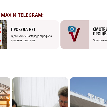
MAX И TELEGRAM:
СМОТРИ
ПРОЕЗДА НЕТ
ПРОЩЁ
Где в Нижнем Новгороде перекрыто
движение транспорта
Фотохроник