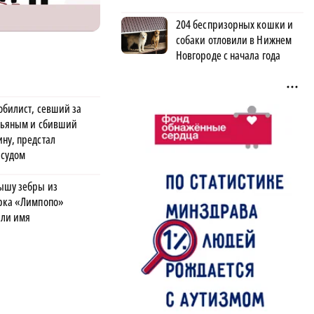
204 беспризорных кошки и
собаки отловили в Нижнем
Новгороде с начала года
обилист, севший за
пьяным и сбивший
ну, предстал
 судом
ышу зебры из
рка «Лимпопо»
ли имя