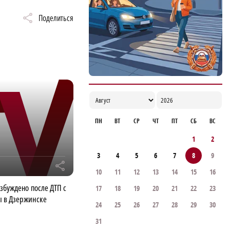
Поделиться
ПН
ВТ
СР
ЧТ
ПТ
СБ
ВС
1
2
3
4
5
6
7
8
9
r
10
11
12
13
14
15
16
збуждено после ДТП с
17
18
19
20
21
22
23
 в Дзержинске
24
25
26
27
28
29
30
31