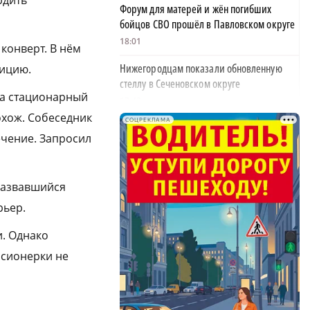
рдить
Форум для матерей и жён погибших
бойцов СВО прошёл в Павловском округе
18:01
конверт. В нём
Нижегородцам показали обновленную
лицию.
стеллу в Сеченовском округе
 на стационарный
17:43
охож. Собеседник
СОЦРЕКЛАМА
Исправительные работы получил
ечение. Запросил
нижегородец с долгом по алиментам 700
тысяч рублей
17:37
 назвавшийся
Обращения пострадавших продавцов WB
рьер.
рассмотрят на заседании оперштаба в
августе
и. Однако
17:21
нсионерки не
Нижегородская область вошла в число
лидеров научно-популярного туризма
17:10