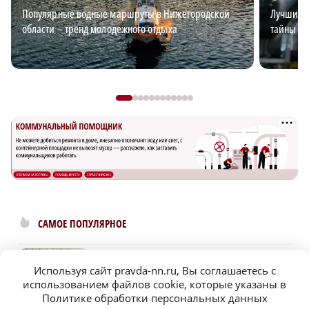
Популярные водные маршруты в Нижегородской
Лучший э
области – тренд молодежного отдыха
тайны эл
САМОЕ ПОПУЛЯРНОЕ
ХК «Торпедо» опубликовал состав на
предсезонный сбор
Используя сайт pravda-nn.ru, Вы соглашаетесь с
использованием файлов cookie, которые указаны в
Политике обработки персональных данных
Дзержинский «Парус» завоевал серебро на