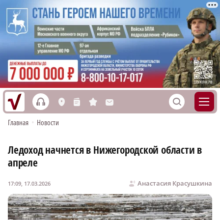
h
S
L
n
s
M
Главная
•
Новости
Ледоход начнется в Нижегородской области в
апреле
Анастасия Красушкина
17:09, 17.03.2026