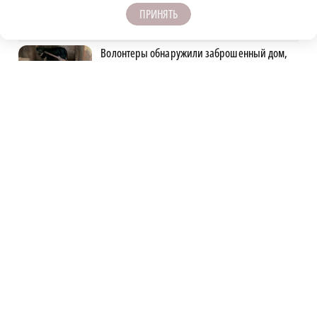
ПРИНЯТЬ
Чемпионате России по ПОДА-футболу
Волонтеры обнаружили заброшенный дом,
в котором живет около 20 собак и щенков
Стоянку транспорта ограничат на улице
Красносельской с конца августа
Строительство новых станций
нижегородского метро планируют закончить
к 2028 году
12 уголовных дел завели в отношении
нижегородских водителей за пьяную езду
Владельца кафе осудили за отказ пустить
нижегородца с собакой-поводырем