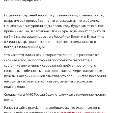
По данным Верхне-Волжского управления гидрометеослужбы,
вскрытие рек произойдет почти в те же даты, что и обычно.
Однако пиковые уровни воды в этом году будут заметно выше
привычных. Так, в бассейнах Оки и Суры вода может подняться
на 1 – 2 метра выше нормы, а в бассейнах Ветлуги и Вятки — на
0,5 или 1 метр. При этом конкретные показатели зависят от
погоды в ближайшие дни.
Что касается малых рек, которые традиционно разливаются
сильнее всего, их пропускная способность снижается, а
состояние инженерных сооружений требует постоянного
контроля, особенно в местах прохождения через населенные
пункты. Валерий Синьков отметил, что большинство поселений
находятся как раз-таки вблизи рек, из-за чего возможны
подтопления.
Специалисты МЧС России будут отслеживать изменение уровня
воды.
Ранее на сайте pravda-nn.ru сообщалось, что охранные зоны
вокруг трёх памятников природы
установили в Нижегородской