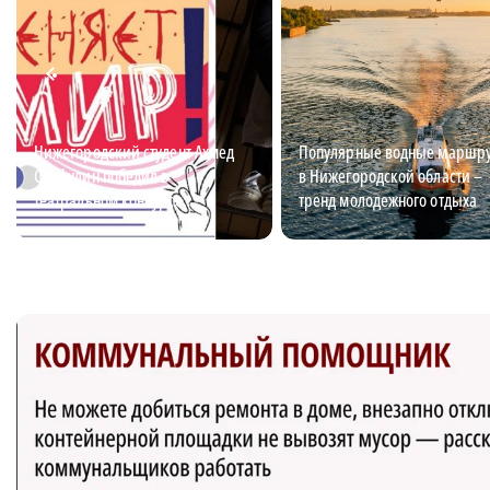
Нижегородский студент Ахмед
Популярные водные маршр
Сайфулин победил в
в Нижегородской области –
театральном конкурсе
тренд молодежного отдыха
«Табуретка»