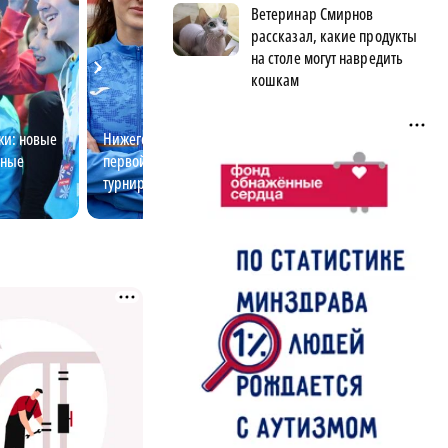
Ветеринар Смирнов
рассказал, какие продукты
на столе могут навредить
кошкам
жи: новые
Нижегородская бегунья стала
Куда можно улет
рные
первой на международном
Нижнего Новгор
турнире