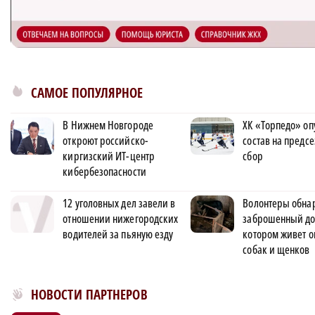
САМОЕ ПОПУЛЯРНОЕ
В Нижнем Новгороде
ХК «Торпедо» оп
откроют российско-
состав на предс
киргизский ИТ-центр
сбор
кибербезопасности
12 уголовных дел завели в
Волонтеры обна
отношении нижегородских
заброшенный до
водителей за пьяную езду
котором живет о
собак и щенков
Новости МирТесен
НОВОСТИ ПАРТНЕРОВ