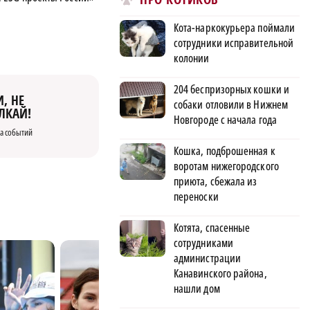
Кота-наркокурьера поймали
сотрудники исправительной
колонии
204 беспризорных кошки и
, НЕ
собаки отловили в Нижнем
ЛКАЙ!
Новгороде с начала года
а событий
Кошка, подброшенная к
воротам нижегородского
приюта, сбежала из
переноски
Котята, спасенные
сотрудниками
администрации
Канавинского района,
нашли дом