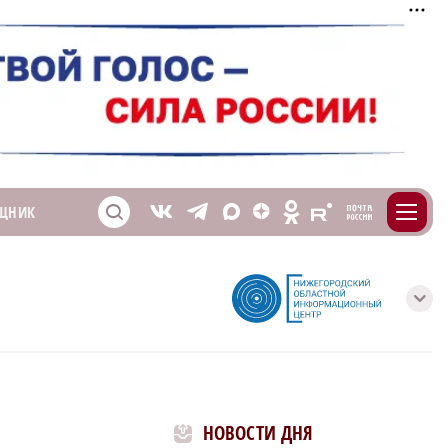
m
T
O
ЩНИК
Z
X
E
S
V
с
НОВОСТИ ДНЯ