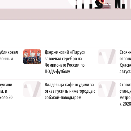
убликовал
Дзержинский «Парус»
Стоян
езонный
завоевал серебро на
огран
Чемпионате России по
Красн
ПОДА-футболу
август
ружили
Владельца кафе осудили за
Строи
м, в
отказ пустить нижегородца с
станц
коло 20
собакой-поводырем
метро
к 2028