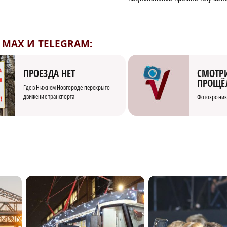
MAX И TELEGRAM:
СМОТРИ
ПРОЕЗДА НЕТ
ПРОЩЁ
Где в Нижнем Новгороде перекрыто
движение транспорта
Фотохроник