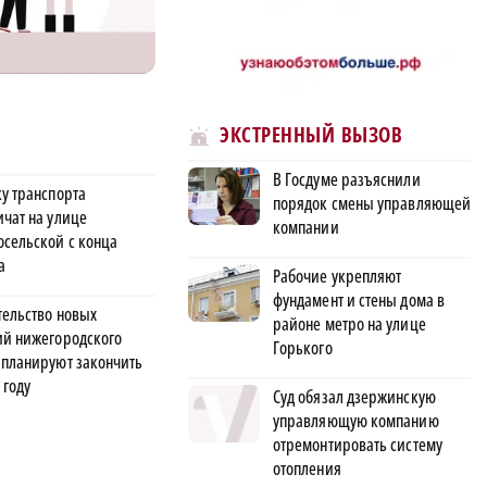
ЭКСТРЕННЫЙ ВЫЗОВ
В Госдуме разъяснили
ку транспорта
порядок смены управляющей
ичат на улице
компании
осельской с конца
а
Рабочие укрепляют
фундамент и стены дома в
тельство новых
районе метро на улице
ий нижегородского
Горького
 планируют закончить
 году
Суд обязал дзержинскую
управляющую компанию
отремонтировать систему
отопления