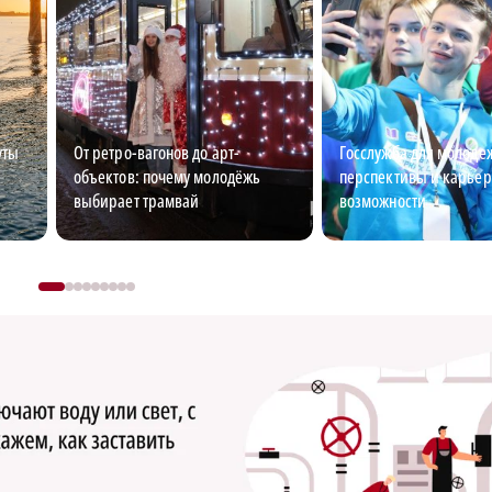
уты
От ретро-вагонов до арт-
Госслужба для молоде
объектов: почему молодёжь
перспективы и карье
выбирает трамвай
возможности