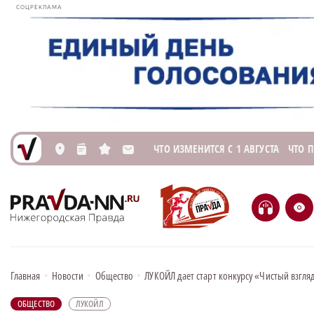
СОЦРЕКЛАМА
ЧТО ИЗМЕНИТСЯ С 1 АВГУСТА
ЧТО 
L
n
s
M
H
e
Главная
•
Новости
•
Общество
•
ЛУКОЙЛ дает старт конкурсу «Чистый взгля
ОБЩЕСТВО
ЛУКОЙЛ