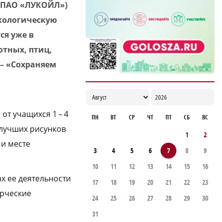
 ПАО «ЛУКОЙЛ»)
районе
экологическую
08:05
ся уже в
отных, птиц,
 – «Сохраняем
от учащихся 1 – 4
ПН
ВТ
СР
ЧТ
ПТ
СБ
ВС
 лучших рисунков
1
2
 и месте
3
4
5
6
7
8
9
10
11
12
13
14
15
16
х ее деятельности
17
18
19
20
21
22
23
орческие
24
25
26
27
28
29
30
31