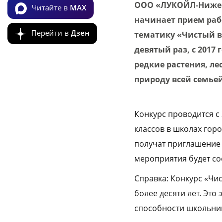
ООО «ЛУКОЙЛ-Нижег
Читайте в
MAX
начинает прием раб
Перейти в
Дзен
тематику «Чистый в
девятый раз, с 2017
редкие растения, ле
природу всей семье
Конкурс проводится с 
классов в школах гор
получат приглашение 
мероприятия будет с
Справка: Конкурс «Чи
более десяти лет. Это
способности школьник