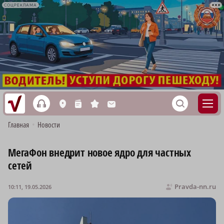
СОЦРЕКЛАМА
h
S
L
n
s
M
Главная
•
Новости
МегаФон внедрит новое ядро для частных
сетей
Pravda-nn.ru
10:11, 19.05.2026