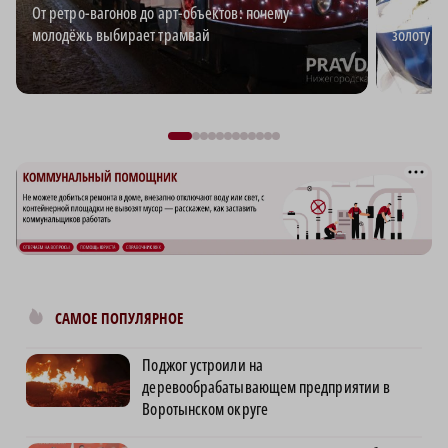
От ретро-вагонов до арт-объектов: почему
Андрей В
молодёжь выбирает трамвай
золоту д
САМОЕ ПОПУЛЯРНОЕ
Поджог устроили на
деревообрабатывающем предприятии в
Воротынском округе