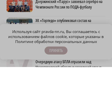
Дзержинский «Парус» завоевал серебро на
Чемпионате России по ПОДА-футболу
ХК «Торпедо» опубликовал состав на
предсезонный сбор
Используя сайт pravda-nn.ru, Вы соглашаетесь с
использованием файлов cookie, которые указаны в
Строительство новых станций
Политике обработки персональных данных
нижегородского метро планируют закончить
к 2028 году
ПРИНЯТЬ
Очередную атаку БПЛА отразили над
Нижегородской областью минувшей ночью
12 уголовных дел завели в отношении
нижегородских водителей за пьяную езду
55-летний мужчина погиб после
столкновения с мусоровозом в Вачском
районе