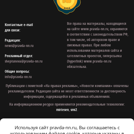
Все права на материалы, находящиеся
Контактные e‑mail
на сайте www.pravda-nn.ru, охраняются
для связи:
в соответствии с законодательством РФ,
в том числе, об авторском праве и
Редакция:
смежных правах. При любом
news@pravda-nn.ru
использовании материалов сайта и
Рекламный отдел:
сателлитных проектов, гиперссылка
sheptunova@pravda-nn.ru
(hyperlink) www.pravda-nn.ru
обязательна.
Общие вопросы:
info@pravda-nn.ru
Публикации с пометкой «На правах рекламы», «Новости компании» оплачены
рекламодателем. Редакция сайта не несет ответственности за достоверность
информации, содержащейся в рекламных объявлениях.
На информационном ресурсе применяются рекомендательные технологии:
mirtesen
,
smi2
.
Используя сайт pravda-nn.ru, Вы соглашаетесь с
© 1997 - 2026 Газета «Нижегородская правда»
использованием файлов cookie, которые указаны в