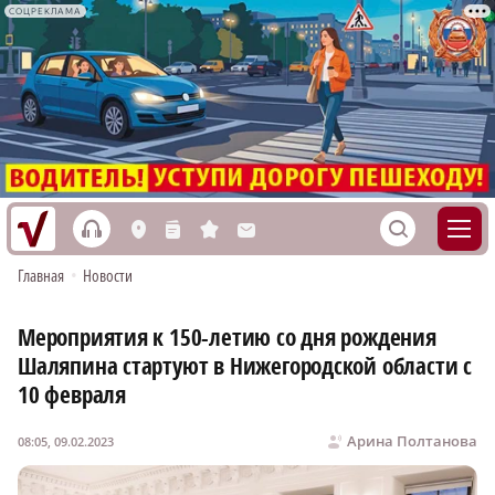
СОЦРЕКЛАМА
h
S
L
n
s
M
Главная
•
Новости
Мероприятия к 150-летию со дня рождения
Шаляпина стартуют в Нижегородской области с
10 февраля
Арина Полтанова
08:05, 09.02.2023