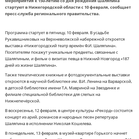
Мероприятия к 150-летию со дня рождения Шаляпина
стартуют в Нижегородской области с 10 февраля, сообщает
пресс-служба регионального правительства.
Программа стартует в пятницу, 10 февраля. В усадьбе
Рукавишниковых на Верхневолжской набережной откроется
выставка «Нижегородский театр времён Ф.И. Шаляпина».
Посетителям покажут уникальные предметы, связанные с
Шаляпиным, и фильм о визитах певца в Нижний Новгород «187
дней из жизни Шаляпина».
Также тематические книжные и фотодокументальные выставки
откроются в научной библиотеке им. В.И. Ленина на Варварской,
в детской библиотеке имени Т.А. Мавриной на Звездинке и
филиале специальной библиотеки для слепых на
Нижнепечёрской.
В воскресенье, 12 февраля, в центре культуры «Рекорд» состоится
концерт из арий, романсов и народных песен репертуара
Шаляпина в исполнении Николая Кошелева.
В понедельник, 13 февраля, в музей-квартире Горького начнет