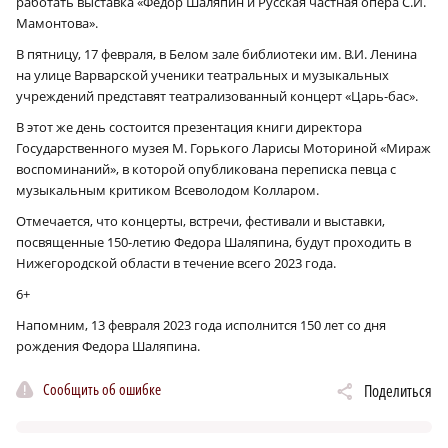
работать выставка «Федор Шаляпин и Русская частная опера С.И.
Мамонтова».
В пятницу, 17 февраля, в Белом зале библиотеки им. В.И. Ленина
на улице Варварской ученики театральных и музыкальных
учреждений представят театрализованный концерт «Царь-бас».
В этот же день состоится презентация книги директора
Государственного музея М. Горького Ларисы Моториной «Мираж
воспоминаний», в которой опубликована переписка певца с
музыкальным критиком Всеволодом Колларом.
Отмечается, что концерты, встречи, фестивали и выставки,
посвященные 150-летию Федора Шаляпина, будут проходить в
Нижегородской области в течение всего 2023 года.
6+
Напомним, 13 февраля 2023 года исполнится 150 лет со дня
рождения Федора Шаляпина.
Сообщить об ошибке
Поделиться