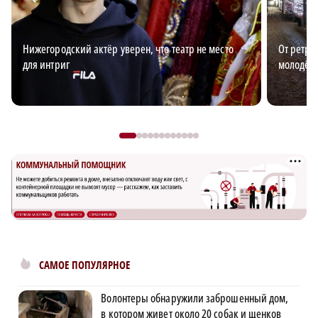
Нижегородский актёр уверен, что театр не место
От ретро
для интриг
молодёж
САМОЕ ПОПУЛЯРНОЕ
Волонтеры обнаружили заброшенный дом,
в котором живет около 20 собак и щенков