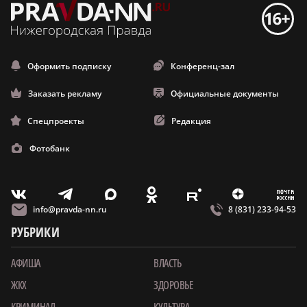
Оформить подписку
Конференц-зал
Заказать рекламу
Официальные документы
Спецпроекты
Редакция
Фотобанк
m
T
O
Z
X
E
V
info@pravda-nn.ru
8 (831) 233-94-53
РУБРИКИ
АФИША
ВЛАСТЬ
ЖКХ
ЗДОРОВЬЕ
КРИМИНАЛ
КУЛЬТУРА