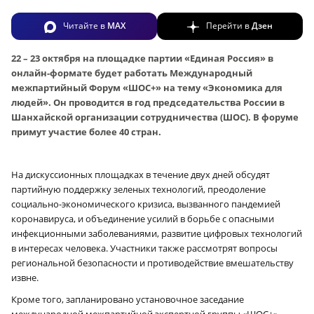
Читайте в
MAX
Перейти в
Дзен
22 – 23 октября на площадке партии «Единая Россия» в
онлайн-формате будет работать Международный
межпартийный Форум «ШОС+» на тему «Экономика для
людей». Он проводится в год председательства России в
Шанхайской организации сотрудничества (ШОС). В форуме
примут участие более 40 стран.
На дискуссионных площадках в течение двух дней обсудят
партийную поддержку зеленых технологий, преодоление
социально-экономического кризиса, вызванного пандемией
коронавируса, и объединение усилий в борьбе с опасными
инфекционными заболеваниями, развитие цифровых технологий
в интересах человека. Участники также рассмотрят вопросы
региональной безопасности и противодействие вмешательству
извне.
Кроме того, запланировано установочное заседание
международной межпартийной экспертной группы «ШОС+».