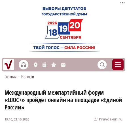
h
S
L
n
s
M
Главная
•
Новости
Международный межпартийный форум
«ШОС+» пройдет онлайн на площадке «Единой
России»
Pravda-nn.ru
19:10, 21.10.2020