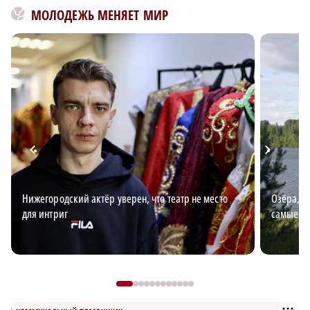
МОЛОДЕЖЬ МЕНЯЕТ МИР
Нижегородский актёр уверен, что театр не место
Озёра, з
для интриг
самые к